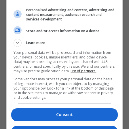
Personalised advertising and content, advertising and
content measurement, audience research and
services development
Store and/or access information on a device
Learn more
Your personal data will be processed and information from
your device (cookies, unique identifiers, and other device
Nintendo lança novo design extravagante do New
data) may be stored by, accessed by and shared with 446
3DS XL nos EUA
partners, or used specifically by this site. We and our partners
may use precise geolocation data.
List of partners.
OS
29 DE AUGUST DE 2016
0
Some vendors may process your personal data on the basis
A Nintendo anunciou um novo design para o New
of legitimate interest, which you can object to by managing
your options below. Look for a link at the bottom of this page
Nintendo 3DS XL que não se limita a um tom de
or in the site menu to manage or withdraw consent in privacy
and cookie settings.
cor diferente, mas tem a imagem de uma galáxia
em sua superfície. O modelo chamado New Galaxy
Consent
Style New Nintendo…