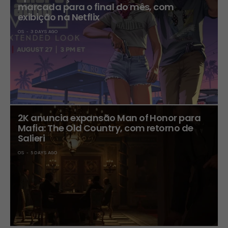
marcada para o final do mês, com
exibição na Netflix
OS
3 DAYS AGO
2K anuncia expansão Man of Honor para
Mafia: The Old Country, com retorno de
Salieri
OS
5 DAYS AGO