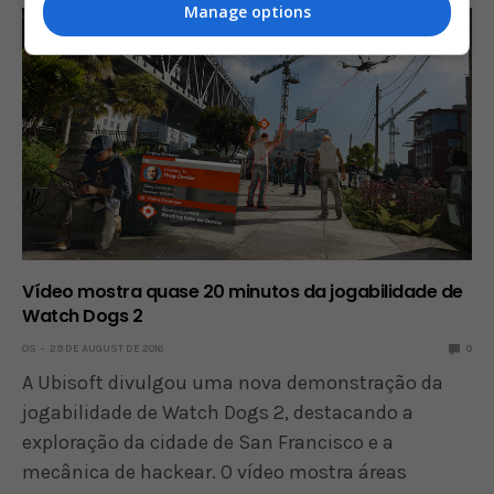
Manage options
Vídeo mostra quase 20 minutos da jogabilidade de
Watch Dogs 2
OS
29 DE AUGUST DE 2016
0
A Ubisoft divulgou uma nova demonstração da
jogabilidade de Watch Dogs 2, destacando a
exploração da cidade de San Francisco e a
mecânica de hackear. O vídeo mostra áreas