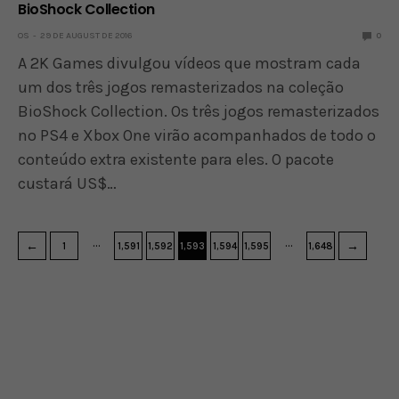
BioShock Collection
OS
29 DE AUGUST DE 2016
0
A 2K Games divulgou vídeos que mostram cada
um dos três jogos remasterizados na coleção
BioShock Collection. Os três jogos remasterizados
no PS4 e Xbox One virão acompanhados de todo o
conteúdo extra existente para eles. O pacote
custará US$…
…
…
←
→
1
1,591
1,592
1,593
1,594
1,595
1,648