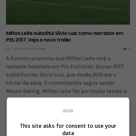
Milton Leite substitui Silvio Luiz como narrador em
PES 2017. Veja o novo trailer
OS
29 DE AUGUST DE 2016
0
A Konami anunciou que Milton Leite será o
narrador brasileiro em Pro Evolution Soccer 2017,
substituindo Silvio Luiz, que desde 2010 era o
titular da série. O comentarista segue sendo
Mauro Beting. Milton Leite fez por muito tempo a
narração…
This site asks for consent to use your
data