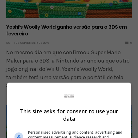
Yoshi’s Woolly World ganha versão para o 3DS em
fevereiro
OS
1 DE SEPTEMBER DE 2016
0
No mesmo dia em que confirmou Super Mario
Maker para o 3DS, a Nintendo anunciou que outro
jogo original do Wii U, Yoshi’s Woolly World,
também terá uma versão para o portátil de tela
3D. Yoshi’s Woolly World será lançado…
This site asks for consent to use your
data
Personalised advertising and content, advertising and
content measurement, audience research and