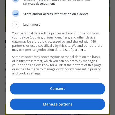
services development
Store and/or access information on a device
Learn more
Your personal data will be processed and information from
your device (cookies, unique identifiers, and other device
Dragon Quest VIII: Journey of the Cursed King para
data) may be stored by, accessed by and shared with 446
partners, or used specifically by this site. We and our partners
3DS é adiado para 2017
may use precise geolocation data.
List of partners.
OS
1 DE SEPTEMBER DE 2016
0
Some vendors may process your personal data on the basis
of legitimate interest, which you can object to by managing
A Nintendo anunciou que o remake de Dragon
your options below. Look for a link at the bottom of this page
Quest VIII: Journey of the Cursed King não será
or in the site menu to manage or withdraw consent in privacy
and cookie settings.
mais lançado este ano aos mercados ocidentais,
mas chegará em algum dia de 2017. O
Consent
lançamento do remake do jogo anterior na série,…
Manage options