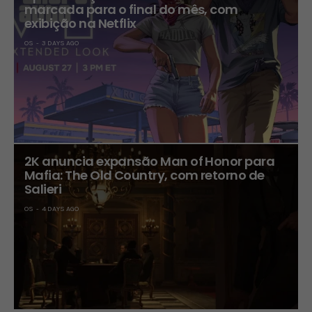
marcada para o final do mês, com
exibição na Netflix
OS
3 DAYS AGO
2K anuncia expansão Man of Honor para
Mafia: The Old Country, com retorno de
Salieri
OS
4 DAYS AGO