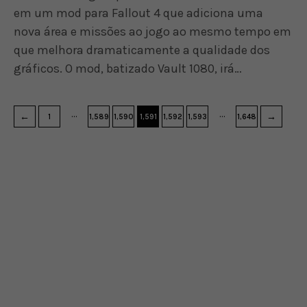
em um mod para Fallout 4 que adiciona uma
nova área e missões ao jogo ao mesmo tempo em
que melhora dramaticamente a qualidade dos
gráficos. O mod, batizado Vault 1080, irá…
…
…
←
→
1
1,589
1,590
1,591
1,592
1,593
1,648