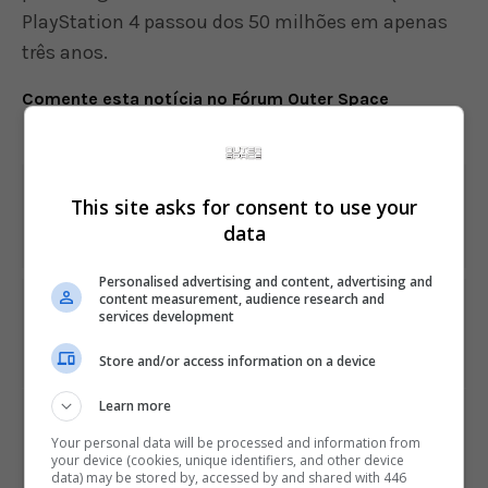
PlayStation 4 passou dos 50 milhões em apenas
três anos.
Comente esta notícia no Fórum Outer Space
Share This
This site asks for consent to use your
data
Personalised advertising and content, advertising and
content measurement, audience research and
PREVIOUS ARTICLE
services development
Comercial de The Last Guardian mostra desafios de ter
Trico como pet
Store and/or access information on a device
Learn more
NEXT ARTICLE
Nintendo mostra Zelda: Breath of the Wild pela primeira
Your personal data will be processed and information from
vez no Switch
your device (cookies, unique identifiers, and other device
data) may be stored by, accessed by and shared with 446