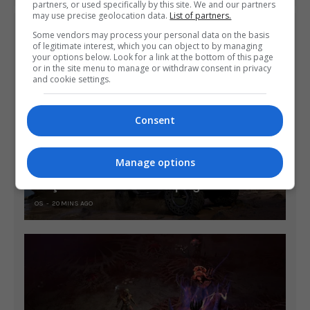
partners, or used specifically by this site. We and our partners
may use precise geolocation data.
List of partners.
ÚLTIMAS NOTÍCIAS
Some vendors may process your personal data on the basis
of legitimate interest, which you can object to by managing
your options below. Look for a link at the bottom of this page
or in the site menu to manage or withdraw consent in privacy
and cookie settings.
Consent
Manage options
Halo Studios demite equipe após o
lançamento de Halo: Campaign Evolved
OS
20 MINS AGO