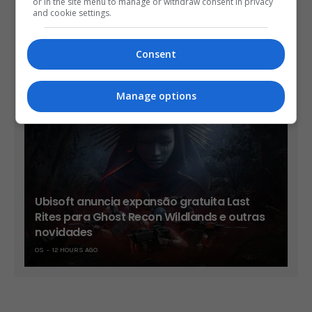
or in the site menu to manage or withdraw consent in privacy
and cookie settings.
Trailer mostra novos chefes e cenários de
Consent
Onimusha: Way of the Sword
OS
10 HOURS AGO
Manage options
Ubisoft anuncia expansão gratuita Last
Rites para Ghost Recon Wildlands e outras
novidades
OS
12 HOURS AGO