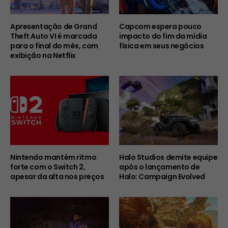
Apresentação de Grand
Capcom espera pouco
Theft Auto VI é marcada
impacto do fim da mídia
para o final do mês, com
física em seus negócios
exibição na Netflix
Nintendo mantém ritmo
Halo Studios demite equipe
forte com o Switch 2,
após o lançamento de
apesar da alta nos preços
Halo: Campaign Evolved