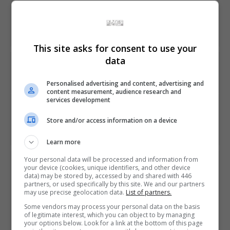
Share This
This site asks for consent to use your
data
PREVIOUS ARTICLE
Nintendo vai lançar base para recarregar o Switch
Personalised advertising and content, advertising and
content measurement, audience research and
services development
NEXT ARTICLE
Primeiro Monster Hunter para o Nintendo Switch sai em
Store and/or access information on a device
agosto no ocidente
Learn more
Your personal data will be processed and information from
ÚLTIMAS NOTÍCIAS
your device (cookies, unique identifiers, and other device
data) may be stored by, accessed by and shared with 446
partners, or used specifically by this site. We and our partners
may use precise geolocation data.
List of partners.
Some vendors may process your personal data on the basis
of legitimate interest, which you can object to by managing
your options below. Look for a link at the bottom of this page