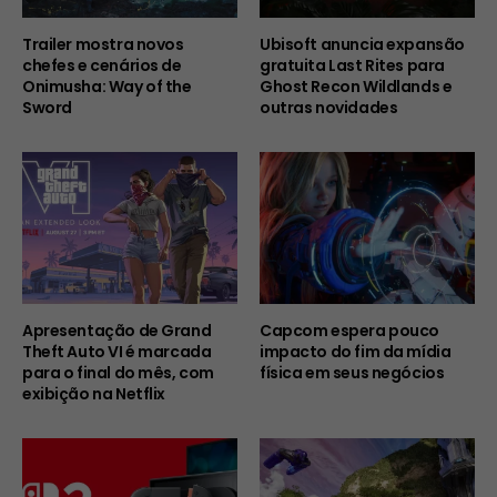
Trailer mostra novos
Ubisoft anuncia expansão
chefes e cenários de
gratuita Last Rites para
Onimusha: Way of the
Ghost Recon Wildlands e
Sword
outras novidades
Apresentação de Grand
Capcom espera pouco
Theft Auto VI é marcada
impacto do fim da mídia
para o final do mês, com
física em seus negócios
exibição na Netflix