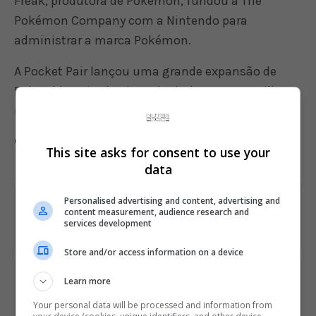
Freak, produtora de Pokémon, fundou a The
Pokémon Company com a Nintendo para
administrar a marca Pokémon.
A Pocket Pair lançou uma grande expansão de
Palworld em junho, introduzindo uma nova ilha,
novos amigos e subespécies.
Comente esta notícia no Fórum Outer Space
This site asks for consent to use your
data
Personalised advertising and content, advertising and
Share This
content measurement, audience research and
services development
Store and/or access information on a device
PREVIOUS ARTICLE
Learn more
Arc System Works está fazendo novo Double Dragon 3D
Your personal data will be processed and information from