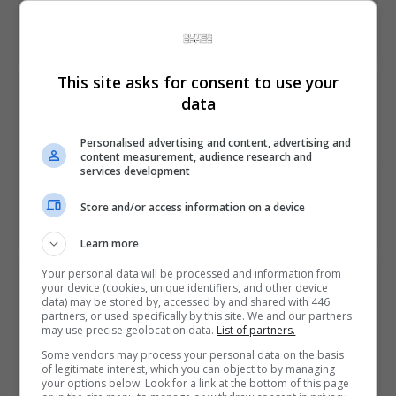
Share This
This site asks for consent to use your
PREVIOUS ARTICLE
data
Capcom mostra a jogabilidade de Resident Evil 3
remake em vídeo
Personalised advertising and content, advertising and
content measurement, audience research and
services development
NEXT ARTICLE
Sony mostra teaser de Ghost of Tsushima antes de novo
Store and/or access information on a device
trailer na quinta
Learn more
Your personal data will be processed and information from
ÚLTIMAS NOTÍCIAS
your device (cookies, unique identifiers, and other device
data) may be stored by, accessed by and shared with 446
partners, or used specifically by this site. We and our partners
may use precise geolocation data.
List of partners.
Some vendors may process your personal data on the basis
of legitimate interest, which you can object to by managing
your options below. Look for a link at the bottom of this page