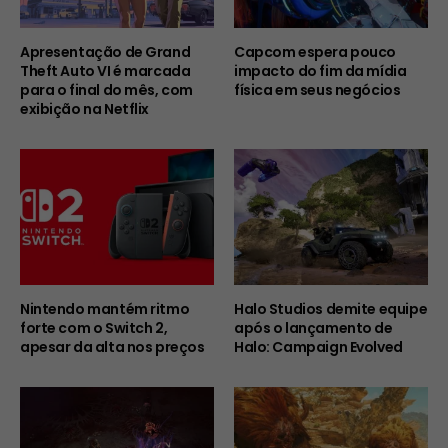
Apresentação de Grand
Capcom espera pouco
Theft Auto VI é marcada
impacto do fim da mídia
para o final do mês, com
física em seus negócios
exibição na Netflix
Nintendo mantém ritmo
Halo Studios demite equipe
forte com o Switch 2,
após o lançamento de
apesar da alta nos preços
Halo: Campaign Evolved