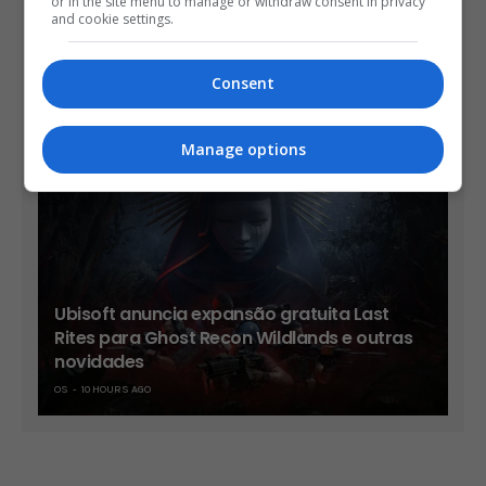
or in the site menu to manage or withdraw consent in privacy
and cookie settings.
Trailer mostra novos chefes e cenários de
Consent
Onimusha: Way of the Sword
OS
9 HOURS AGO
Manage options
Ubisoft anuncia expansão gratuita Last
Rites para Ghost Recon Wildlands e outras
novidades
OS
10 HOURS AGO