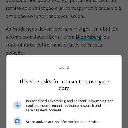
que sabemos que ele exige, juntamente com um
roteiro de publicação que corresponda à escala e à
ambição do jogo”, escreveu Kolbe.
As mudanças devem entrar em vigor em abril. De
acordo com Jason Schreier da
Bloomberg
, os
funcionários estão insatisfeitos com esta
decisão.
Grand Theft Auto 6 está previsto para ser lançado
em 2025 no PlayStation 5 e Xbox Series X|S.
This site asks for consent to use your
Comente esta notícia no Fórum Outer Space
data
Personalised advertising and content, advertising and
content measurement, audience research and
services development
Share This
Store and/or access information on a device