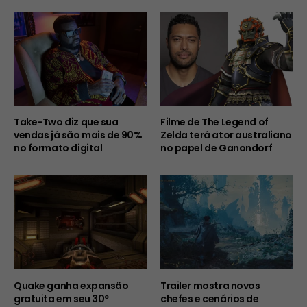
Take-Two diz que sua
Filme de The Legend of
vendas já são mais de 90%
Zelda terá ator australiano
no formato digital
no papel de Ganondorf
Quake ganha expansão
Trailer mostra novos
gratuita em seu 30º
chefes e cenários de