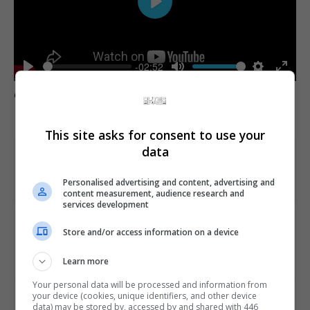
Play
-02:52
Play
Mute
Settings
Enter
Comente esta notícia no Fórum Outer Space
fulls
This site asks for consent to use your
data
Share This
Personalised advertising and content, advertising and
content measurement, audience research and
services development
PREVIOUS ARTICLE
Store and/or access information on a device
Dragon Age: The Veilguard, com visual estilo Fortnite,
tem primeiro trailer divulgado
Learn more
Your personal data will be processed and information from
your device (cookies, unique identifiers, and other device
NEXT ARTICLE
data) may be stored by, accessed by and shared with 446