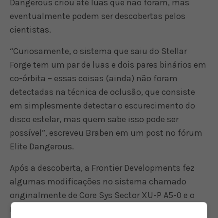
Dangerous criou até luas que não foram, mas
eventualmente podem ser descobertas pelos
cientistas.
“Curiosamente, o sistema que saiu do Stellar
Forge tem um par de luas e dois pares binários em
co-órbita – essas coisas (ainda) não foram
detectadas na técnica de oclusão, que consiste
em simplesmente detectar o escurecimento do
disco estelar, mas quem sabe isso pode ser
possível”, escreveu Braben em um post no fórum
Elite Dangerous.
Após a descoberta, a Frontier Developments fez
algumas modificações no sistema chamado
originalmente de Core Sys Sector XU-P A5-0 e o
rebatizou como Trappist-1. O sistema agora pode