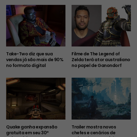
Take-Two diz que sua
Filme de The Legend of
vendas já são mais de 90%
Zelda terá ator australiano
no formato digital
no papel de Ganondorf
Quake ganha expansão
Trailer mostra novos
gratuita em seu 30º
chefes e cenários de