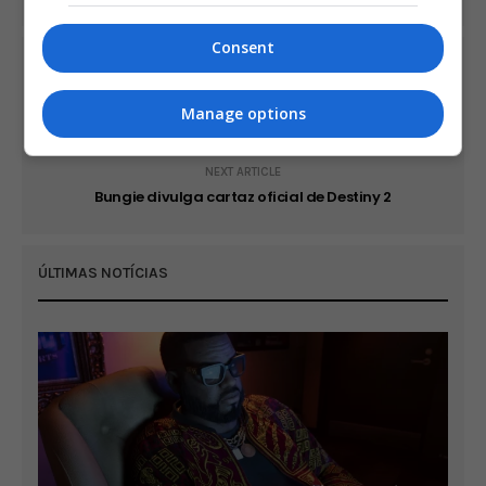
Consent
PREVIOUS ARTICLE
Blizzard anuncia versão remasterizada do clássico
StarCraft
Manage options
NEXT ARTICLE
Bungie divulga cartaz oficial de Destiny 2
ÚLTIMAS NOTÍCIAS