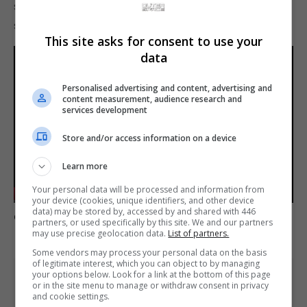
ser explorado na versão beta 2.3 lançada na
semana passada, ou conhecido pelo vídeo abaixo.
This site asks for consent to use your
data
Personalised advertising and content, advertising and
content measurement, audience research and
services development
Store and/or access information on a device
Play
Learn more
-05:29
Your personal data will be processed and information from
your device (cookies, unique identifiers, and other device
Play
Mute
Settings
Enter
data) may be stored by, accessed by and shared with 446
Comente esta notícia no Fórum Outer Space
fulls
partners, or used specifically by this site. We and our partners
may use precise geolocation data.
List of partners.
Some vendors may process your personal data on the basis
of legitimate interest, which you can object to by managing
your options below. Look for a link at the bottom of this page
Share This
or in the site menu to manage or withdraw consent in privacy
and cookie settings.