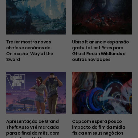
Trailer mostra novos
Ubisoft anuncia expansão
chefes e cenários de
gratuita Last Rites para
Onimusha: Way of the
Ghost Recon Wildlands e
Sword
outras novidades
Apresentação de Grand
Capcom espera pouco
Theft Auto VI é marcada
impacto do fim da mídia
para o final do mês, com
física em seus negócios