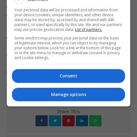
em jogos, mas também no cenário de
Your personal data will be processed and information from
entretenimento digital em rápida evolução”.
your device (cookies, unique identifiers, and other device
data) may be stored by, accessed by and shared with 446
partners, or used specifically by this site. We and our partners
Em 2012, bem antes de Fortnite elevar o patamar
may use precise geolocation data.
List of partners.
de atuação da Epic, a chinesa Tencent investiu
Some vendors may process your personal data on the basis
of legitimate interest, which you can object to by managing
US$ 330 milhões na empresa americana,
your options below. Look for a link at the bottom of this page
or in the site menu to manage or withdraw consent in privacy
adquirindo 40% do negócio. Com o novo
and cookie settings.
investimento da Sony, o valor de mercado da Epic
está em US$ 17,86 bilhões.
Consent
Comente esta notícia no Fórum Outer Space
Manage options
Share This