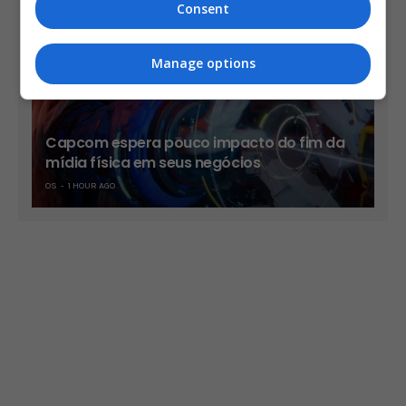
Consent
Manage options
Capcom espera pouco impacto do fim da
mídia física em seus negócios
OS
1 HOUR AGO