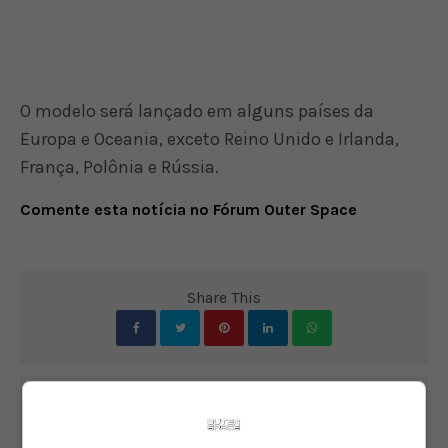
O modelo será lançado em alguns países da
Europa e Oceania, exceto Reino Unido e Irlanda,
França, Polônia e Rússia.
Comente esta notícia no Fórum Outer Space
Share This
PREVIOUS ARTICLE
Gabe Newell, fundador da Valve, entra para a lista de
bilionários da Forbes