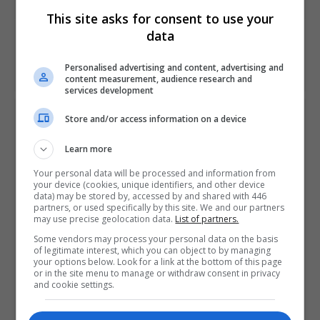
This site asks for consent to use your
data
NEXT ARTICLE
Resident Evil: Revelations para Switch inclui "remix" de
Ghosts 'n Goblins
Personalised advertising and content, advertising and
content measurement, audience research and
services development
ÚLTIMAS NOTÍCIAS
Store and/or access information on a device
Learn more
Your personal data will be processed and information from
your device (cookies, unique identifiers, and other device
data) may be stored by, accessed by and shared with 446
partners, or used specifically by this site. We and our partners
may use precise geolocation data.
List of partners.
Some vendors may process your personal data on the basis
Apresentação de Grand Theft Auto VI é
of legitimate interest, which you can object to by managing
marcada para o final do mês, com exibição
your options below. Look for a link at the bottom of this page
or in the site menu to manage or withdraw consent in privacy
na Netflix e YouTube
and cookie settings.
OS
42 MINS AGO