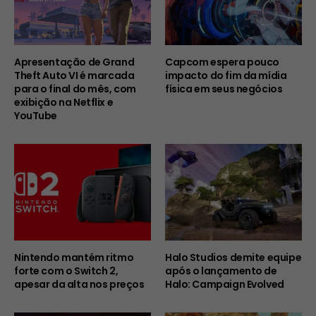
Apresentação de Grand
Capcom espera pouco
Theft Auto VI é marcada
impacto do fim da mídia
para o final do mês, com
física em seus negócios
exibição na Netflix e
YouTube
Nintendo mantém ritmo
Halo Studios demite equipe
forte com o Switch 2,
após o lançamento de
apesar da alta nos preços
Halo: Campaign Evolved