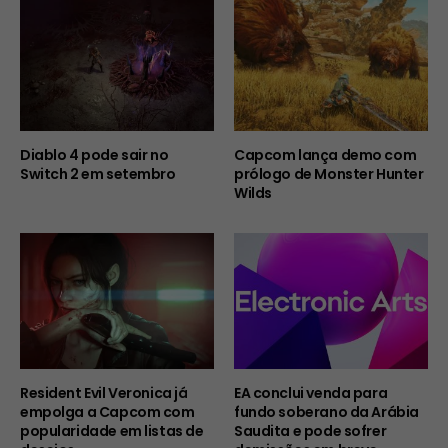
Diablo 4 pode sair no
Capcom lança demo com
Switch 2 em setembro
prólogo de Monster Hunter
Wilds
Resident Evil Veronica já
EA conclui venda para
empolga a Capcom com
fundo soberano da Arábia
popularidade em listas de
Saudita e pode sofrer