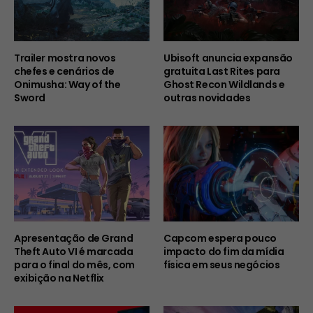
Trailer mostra novos
Ubisoft anuncia expansão
chefes e cenários de
gratuita Last Rites para
Onimusha: Way of the
Ghost Recon Wildlands e
Sword
outras novidades
Apresentação de Grand
Capcom espera pouco
Theft Auto VI é marcada
impacto do fim da mídia
para o final do mês, com
física em seus negócios
exibição na Netflix