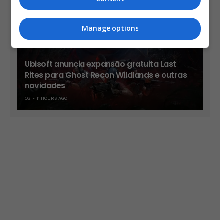
Manage options
Ubisoft anuncia expansão gratuita Last
Rites para Ghost Recon Wildlands e outras
novidades
OS
11 HOURS AGO