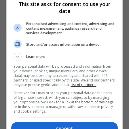
filme
This site asks for consent to use your
data
NEXT ARTICLE
Personalised advertising and content, advertising and
PlayStation VR2 será lançado no começo de 2023
content measurement, audience research and
services development
Store and/or access information on a device
ÚLTIMAS NOTÍCIAS
Learn more
Your personal data will be processed and information from
your device (cookies, unique identifiers, and other device
data) may be stored by, accessed by and shared with 446
partners, or used specifically by this site. We and our partners
may use precise geolocation data.
List of partners.
Some vendors may process your personal data on the basis
of legitimate interest, which you can object to by managing
your options below. Look for a link at the bottom of this page
Trailer mostra novos chefes e cenários de
or in the site menu to manage or withdraw consent in privacy
Onimusha: Way of the Sword
and cookie settings.
OS
9 HOURS AGO
Consent