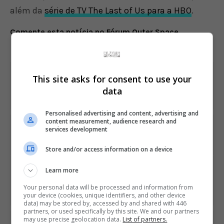
além da
série de TV The Last of Us para a HBO
.
Comente esta notícia no Fórum Outer Space
Share This
This site asks for consent to use your
data
Personalised advertising and content, advertising and
content measurement, audience research and
PREVIOUS ARTICLE
services development
Saints Row vai mal nas primeiras análises
Store and/or access information on a device
NEXT ARTICLE
Learn more
Sony anuncia fim de semana de multiplayer online
Your personal data will be processed and information from
gratuito no PS4 e PS5
your device (cookies, unique identifiers, and other device
data) may be stored by, accessed by and shared with 446
partners, or used specifically by this site. We and our partners
may use precise geolocation data.
List of partners.
ÚLTIMAS NOTÍCIAS