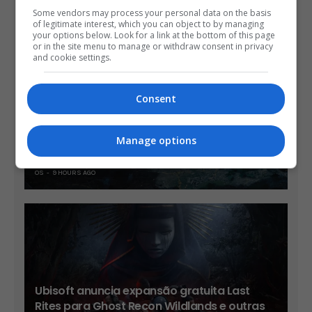
Some vendors may process your personal data on the basis
of legitimate interest, which you can object to by managing
your options below. Look for a link at the bottom of this page
or in the site menu to manage or withdraw consent in privacy
and cookie settings.
Consent
Trailer mostra novos chefes e cenários de
Manage options
Onimusha: Way of the Sword
OS
9 HOURS AGO
Ubisoft anuncia expansão gratuita Last
Rites para Ghost Recon Wildlands e outras