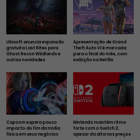
Ubisoft anuncia expansão
Apresentação de Grand
gratuita Last Rites para
Theft Auto VI é marcada
Ghost Recon Wildlands e
para o final do mês, com
outras novidades
exibição na Netflix
Capcom espera pouco
Nintendo mantém ritmo
impacto do fim da mídia
forte com o Switch 2,
física em seus negócios
apesar da alta nos preços