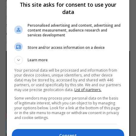
This site asks for consent to use your
Uma nova demonstração do jogo será divulgada
data
pela internet ao vivo na quinta-feira, 26 de
setembro (ou, como muitos fãs de The Last of Us
Personalised advertising and content, advertising and
content measurement, audience research and
conhecem, o Dia do Surto, ou Outbreak Day, em
services development
inglês), por volta do meio-dia (horário de Brasília).
Store and/or access information on a device
Learn more
Your personal data will be processed and information from
your device (cookies, unique identifiers, and other device
data) may be stored by, accessed by and shared with 446
partners, or used specifically by this site. We and our partners
may use precise geolocation data.
List of partners.
Play
Some vendors may process your personal data on the basis
of legitimate interest, which you can object to by managing
your options below. Look for a link at the bottom of this page
or in the site menu to manage or withdraw consent in privacy
-03:02
and cookie settings.
Play
Mute
Settings
Enter
fulls
Consent