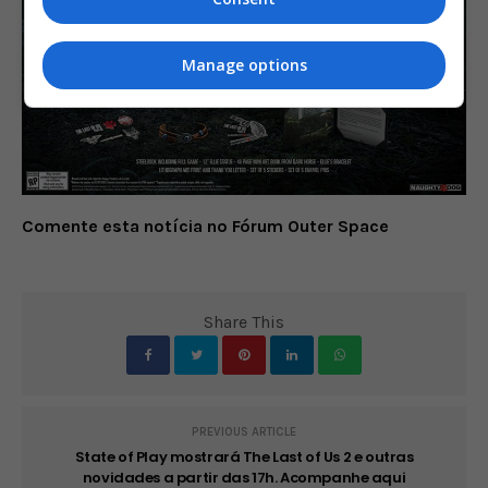
Manage options
Comente esta notícia no Fórum Outer Space
Share This
PREVIOUS ARTICLE
State of Play mostrará The Last of Us 2 e outras
novidades a partir das 17h. Acompanhe aqui