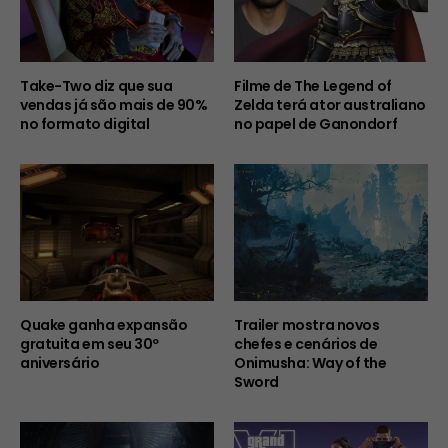
Take-Two diz que sua
Filme de The Legend of
vendas já são mais de 90%
Zelda terá ator australiano
no formato digital
no papel de Ganondorf
Quake ganha expansão
Trailer mostra novos
gratuita em seu 30º
chefes e cenários de
aniversário
Onimusha: Way of the
Sword