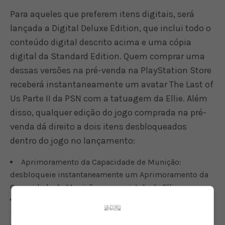
Para aqueles que preferem itens digitais, será
lançada a Digital Deluxe Edition, que inclui todo o
conteúdo digital descrito acima e uma cópia
digital da Standard Edition. Quem comprar uma
dessas versões na pré-venda na PlayStation Store
receberá instantaneamente um avatar The Last of
Us Parte II da PSN com a tatuagem da Ellie. Além
disso, qualquer edição do jogo comprada na pré-
venda dá direito a dois itens desbloqueados
dentro do jogo no lançamento:
Aprimoramento da Capacidade de Munição:
desbloqueie instantaneamente um Aprimoramento da
Capacidade de Munição para a pistola da Ellie.
Manual de Treinamento de Criação: desbloqueie
instantaneamente o Manual de Treinamento de Criação,
que fornece novas receitas e aprimoramentos de itens.