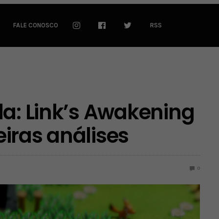
FALE CONOSCO
RSS
da: Link’s Awakening
iras análises
0