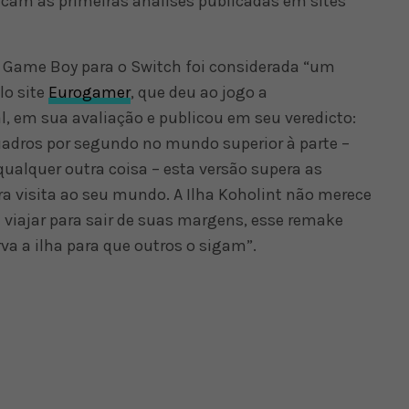
ndicam as primeiras análises publicadas em sites
o Game Boy para o Switch foi considerada “um
lo site
Eurogamer
, que deu ao jogo a
 em sua avaliação e publicou em seu veredicto:
uadros por segundo no mundo superior à parte –
alquer outra coisa – esta versão supera as
ra visita ao seu mundo. A Ilha Koholint não merece
viajar para sair de suas margens, esse remake
va a ilha para que outros o sigam”.