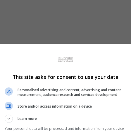
 o criador de dungeons é um dos pontos fracos do
vistas nos dungeons da aventura principal, mas
captura lindamente a essência do original do
This site asks for consent to use your data
alizações de qualidade de vida para elevá-lo aos
Personalised advertising and content, advertising and content
 é 9/10.
measurement, audience research and services development
10, também considerou o criador de dungeons
Store and/or access information on a device
facilmente ignorada e também criticou as
Learn more
dros por segundo, mas fora isso foi elogioso ao
Your personal data will be processed and information from your device
gumas falhas, ainda é um jogo fácil de