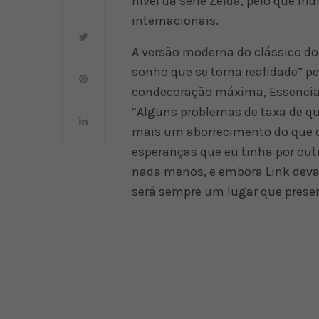
nível da série Zelda, pelo que i
internacionais.
A versão moderna do clássico d
sonho que se torna realidade” pe
condecoração máxima, Essencial,
“Alguns problemas de taxa de q
mais um aborrecimento do que qu
esperanças que eu tinha por out
nada menos, e embora Link deva 
será sempre um lugar que preser