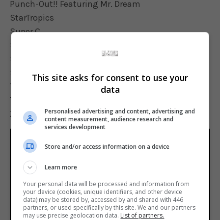
Punch-Out!! Featuring Mr. Dream
StarTropics
Super C
Super Mario Bros.
Super Mario Bros. 2
Super Mario Bros. 3
This site asks for consent to use your
Tecmo Bowl
data
The Legend of Zelda
Personalised advertising and content, advertising and
Zelda II: The Adventure of Link
content measurement, audience research and
services development
Store and/or access information on a device
Learn more
Your personal data will be processed and information from
your device (cookies, unique identifiers, and other device
Play
data) may be stored by, accessed by and shared with 446
partners, or used specifically by this site. We and our partners
may use precise geolocation data.
List of partners.