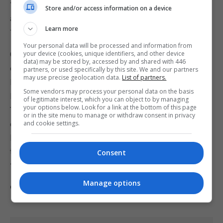
‘catálogo’ que vão desde o abuso de menores até
Store and/or access information on a device
ao uso de drogas”, apesar da Meta já ter eliminado
Learn more
1.941 publicações a pedido das autoridades locais.
Your personal data will be processed and information from
Outro ponto de discórdia são as acusações de
your device (cookies, unique identifiers, and other device
data) may be stored by, accessed by and shared with 446
censura após a exclusão de postagens no
partners, or used specifically by this site. We and our partners
may use precise geolocation data.
List of partners.
Instagram enaltecendo a figura de Ismail
Some vendors may process your personal data on the basis
Haniyeh, líder político do Hamas assassinado em
of legitimate interest, which you can object to by managing
your options below. Look for a link at the bottom of this page
Teerã, em 31 de julho. O governo turco considera
or in the site menu to manage or withdraw consent in privacy
oficialmente o Hamas um “movimento de
and cookie settings.
libertação” e alega que o Instagram pratica um
tipo de “fascismo digital” ao banir fotografias de
Consent
“mártires palestinos”.
Manage options
Comente esta notícia no Fórum Outer Space