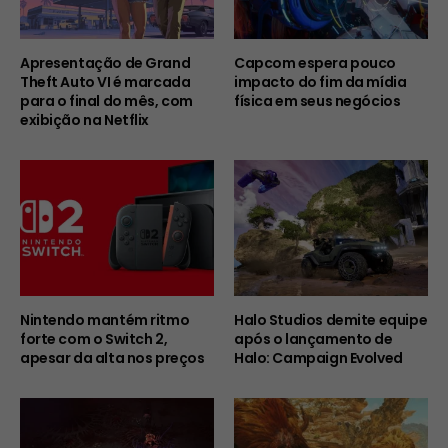
Apresentação de Grand
Capcom espera pouco
Theft Auto VI é marcada
impacto do fim da mídia
para o final do mês, com
física em seus negócios
exibição na Netflix
Nintendo mantém ritmo
Halo Studios demite equipe
forte com o Switch 2,
após o lançamento de
apesar da alta nos preços
Halo: Campaign Evolved