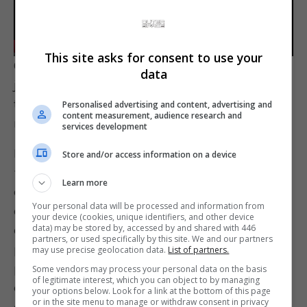
-01:42
Play
Mute
Settings
Enter
This site asks for consent to use your
O “Nintendo PlayStation” possui um slot para
data
fulls
jogos do Super Famicom/Super Nintendo, e
também uma unidade de CD-ROM destinada a
Personalised advertising and content, advertising and
content measurement, audience research and
reproduzir mídia e jogos baseados em disco.
services development
Embora a unidade de CD-ROM não estivesse
Store and/or access information on a device
funcionando quando o protótipo foi encontrado,
Learn more
ela foi reparada e agora é capaz de reproduzir CDs
Your personal data will be processed and information from
de música como o PlayStation produzido
your device (cookies, unique identifiers, and other device
data) may be stored by, accessed by and shared with 446
comercialmente, mas não há software
partners, or used specifically by this site. We and our partners
proprietário que tenha sido produzido. Uma
may use precise geolocation data.
List of partners.
pequena tela do protótipo na parte superior do
Some vendors may process your personal data on the basis
of legitimate interest, which you can object to by managing
console mostra ao usuário qual faixa de música
your options below. Look for a link at the bottom of this page
or in the site menu to manage or withdraw consent in privacy
está sendo reproduzida no CD.