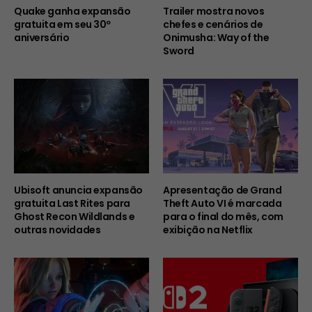
Quake ganha expansão
Trailer mostra novos
gratuita em seu 30º
chefes e cenários de
aniversário
Onimusha: Way of the
Sword
Ubisoft anuncia expansão
Apresentação de Grand
gratuita Last Rites para
Theft Auto VI é marcada
Ghost Recon Wildlands e
para o final do mês, com
outras novidades
exibição na Netflix