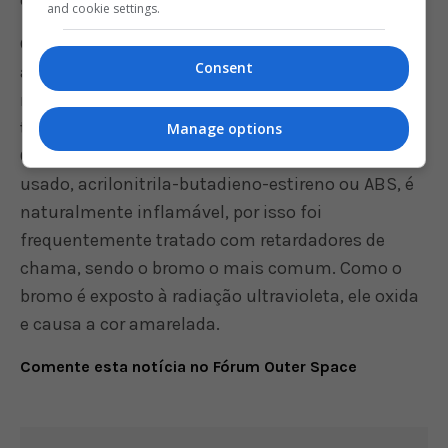
and cookie settings.
Como é comum em aparelhos eletrônicos muito
Consent
antigos, a carcaça do Nintendo PlayStation
mostra sinais de envelhecimento, tendo se
tornado mais amarelada que o protótipo original.
Manage options
Os autores do leilão explicam que o material
usado, acrilonitrila-butadieno-estireno ou ABS, é
naturalmente inflamável, por isso foi
frequentemente tratado com retardadores de
chama, sendo o bromo o mais comum. Como o
bromo é exposto à radiação ultravioleta, ele oxida
e causa a cor amarelada.
Comente esta notícia no Fórum Outer Space