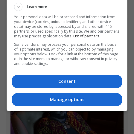
Learn more
Your personal data will be processed and information from
your device (cookies, unique identifiers, and other device
PREVIOUS ARTICLE
data) may be stored by, accessed by and shared with 446
partners, or used specifically by this site. We and our partners
BioWare decide refazer Anthem
may use precise geolocation data.
List of partners.
Some vendors may process your personal data on the basis
of legitimate interest, which you can object to by managing
NEXT ARTICLE
your options below. Look for a link at the bottom of this page
Sony pagou US$ 229 milhões pela Insomniac Games
or in the site menu to manage or withdraw consent in privacy
and cookie settings.
ÚLTIMAS NOTÍCIAS
Consent
Manage options