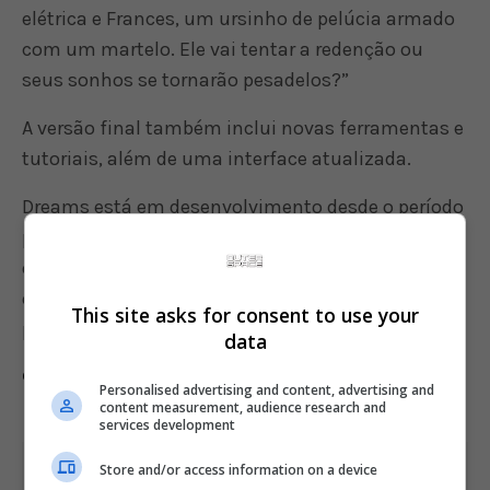
elétrica e Frances, um ursinho de pelúcia armado
com um martelo. Ele vai tentar a redenção ou
seus sonhos se tornarão pesadelos?”
A versão final também inclui novas ferramentas e
tutoriais, além de uma interface atualizada.
Dreams está em desenvolvimento desde o período
paleolítico para o PlayStation 4. O jogo completo
que será finalmente lançado nesta sexta-feira
está sendo oferecido por R$ 164,90 na pré-venda
This site asks for consent to use your
pela PlayStation Store.
data
Comente esta notícia no Fórum Outer Space
Personalised advertising and content, advertising and
content measurement, audience research and
services development
Store and/or access information on a device
Share This