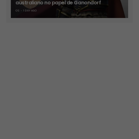
australiano no papel de Ganondorf
OS
1 DAY AGO