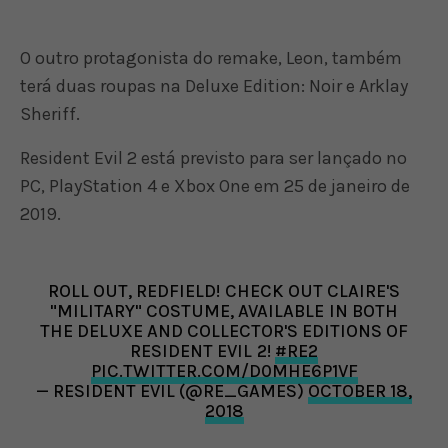
O outro protagonista do remake, Leon, também
terá duas roupas na Deluxe Edition: Noir e Arklay
Sheriff.
Resident Evil 2 está previsto para ser lançado no
PC, PlayStation 4 e Xbox One em 25 de janeiro de
2019.
ROLL OUT, REDFIELD! CHECK OUT CLAIRE'S
"MILITARY" COSTUME, AVAILABLE IN BOTH
THE DELUXE AND COLLECTOR'S EDITIONS OF
RESIDENT EVIL 2!
#RE2
PIC.TWITTER.COM/D0MHE6P1VF
— RESIDENT EVIL (@RE_GAMES)
OCTOBER 18,
2018