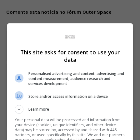
Comente esta notícia no Fórum Outer Space
Share This
This site asks for consent to use your
data
PREVIOUS ARTICLE
Personalised advertising and content, advertising and
Days Gone tem lançamento adiado e agora está
content measurement, audience research and
services development
previsto para abril
Store and/or access information on a device
NEXT ARTICLE
Learn more
Atualização de PES 2019 vai melhorar IA e adicionar
novos estádios e times
Your personal data will be processed and information from
your device (cookies, unique identifiers, and other device
data) may be stored by, accessed by and shared with 446
partners, or used specifically by this site. We and our partners
ÚLTIMAS NOTÍCIAS
may use precise geolocation data.
List of partners.