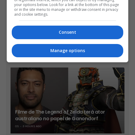
your options below. Look for a link at the bottom of this page
or in the site menu to manage or withdraw consent in privacy
and cookie settings.
Consent
Take-Two diz que sua vendas já são mais
de 90% no formato digital
Manage options
OS
2 HOURS AGO
Filme de The Legend of Zelda terá ator
australiano no papel de Ganondorf
OS
3 HOURS AGO