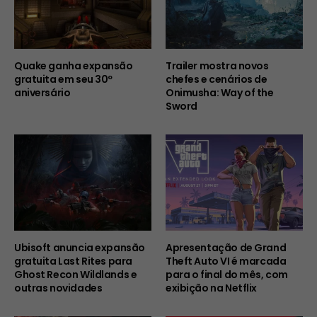
Quake ganha expansão
Trailer mostra novos
gratuita em seu 30º
chefes e cenários de
aniversário
Onimusha: Way of the
Sword
Ubisoft anuncia expansão
Apresentação de Grand
gratuita Last Rites para
Theft Auto VI é marcada
Ghost Recon Wildlands e
para o final do mês, com
outras novidades
exibição na Netflix