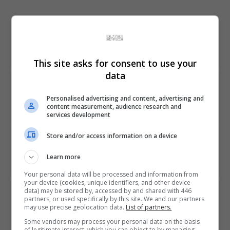
Share This
This site asks for consent to use your
data
PREVIOUS ARTICLE
Novo vídeo de Sniper Ghost Warrior 3 demonstra
Personalised advertising and content, advertising and
missões paralelas
content measurement, audience research and
services development
Store and/or access information on a device
NEXT ARTICLE
Teste público de Splatoon 2 começa hoje. Veja novos
Learn more
vídeos
Your personal data will be processed and information from
your device (cookies, unique identifiers, and other device
data) may be stored by, accessed by and shared with 446
ÚLTIMAS NOTÍCIAS
partners, or used specifically by this site. We and our partners
may use precise geolocation data.
List of partners.
Some vendors may process your personal data on the basis
of legitimate interest, which you can object to by managing