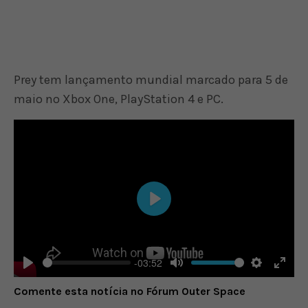
Prey tem lançamento mundial marcado para 5 de
maio no Xbox One, PlayStation 4 e PC.
Play
-03:52
Play
Mute
Settings
Enter
Comente esta notícia no Fórum Outer Space
fulls