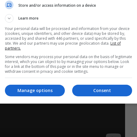
Store and/or access information on a device
Learn more
Your personal data will be processed and information from your device
(cookies, unique identifiers, and other device data) may be stored by,
accessed by and shared with 446 partners, or used specifically by this
site. We and our partners may use precise geolocation data.
List of
partners.
Some vendors may process your personal data on the basis of legitimate
interest, which you can object to by managing your options below. Look
for a link at the bottom of this page or in the site menu to manage or
withdraw consent in privacy and cookie settings.
Manage options
Consent
Play