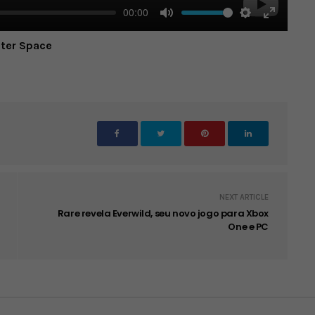
00:00
Mute
Settings
Enter
uter Space
fullscree
NEXT ARTICLE
Rare revela Everwild, seu novo jogo para Xbox
One e PC