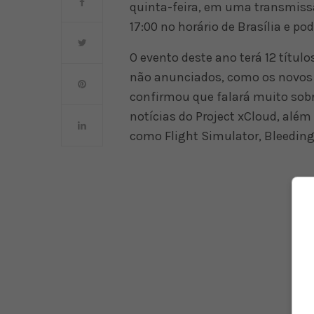
quinta-feira, em uma transmiss
17:00 no horário de Brasília e p
O evento deste ano terá 12 títu
não anunciados, como os novos p
confirmou que falará muito sob
notícias do Project xCloud, além
como Flight Simulator, Bleedin