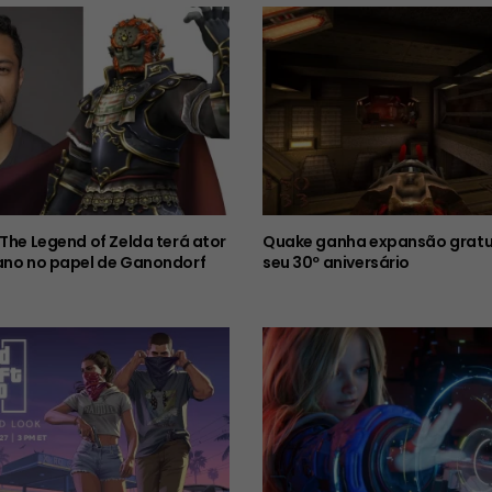
 The Legend of Zelda terá ator
Quake ganha expansão gratu
ano no papel de Ganondorf
seu 30º aniversário