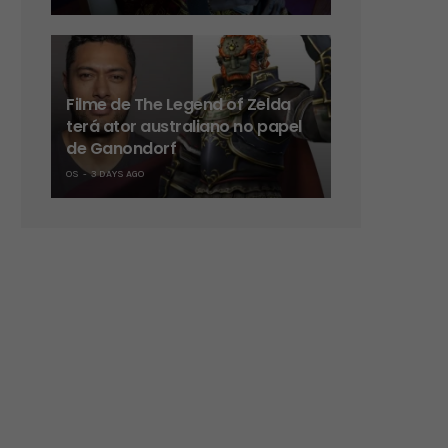
Filme de The Legend of Zelda
terá ator australiano no papel
de Ganondorf
OS
3 DAYS AGO