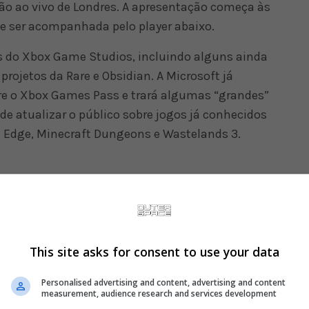
ão ao vivo de Londres. A apresentação começa às
ode ser acompanhada pelo player abaixo.
los do Xbox Game Studios, incluindo alguns ainda
rojetos da Rare e Obsidian. A Microsoft já
re o Xbox Games Pass e trará algumas “grandes”
 de atualizar o público sobre jogos já conhecidos
g Edge, Minecraft Dungeons e Wastelands 3.
This site asks for consent to use your data
Personalised advertising and content, advertising and content
measurement, audience research and services development