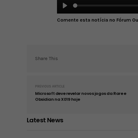
Play
Comente esta notícia no Fórum O
Share This
PREVIOUS ARTICLE
Microsoft deve revelar novos jogos da Rare e
Obsidian na X019 hoje
Latest News