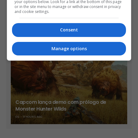
your options below. Look for a link at the bottom of this page
or in the site menu to manage or withdraw consent in privacy
and cookie settings.
Consent
Diablo 4 pode sair no Switch 2 em setembro
OS
9 HOURS AGO
Manage options
Capcom lança demo com prólogo de
Monster Hunter Wilds
OS
11 HOURS AGO