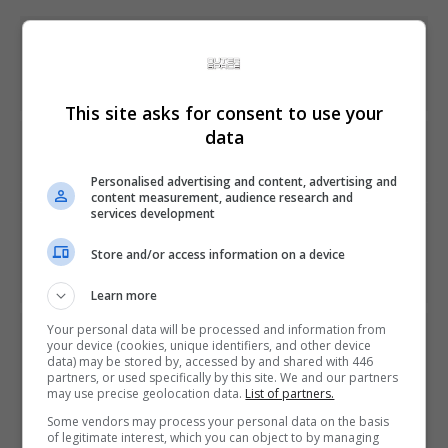
Share This
This site asks for consent to use your
data
PREVIOUS ARTICLE
Controle monstro do primeiro Xbox será relançado
Personalised advertising and content, advertising and
content measurement, audience research and
services development
NEXT ARTICLE
Mario + Rabbids Kingdom Battle para o Switch é um jogo
Store and/or access information on a device
de estratégia
Learn more
Your personal data will be processed and information from
ÚLTIMAS NOTÍCIAS
your device (cookies, unique identifiers, and other device
data) may be stored by, accessed by and shared with 446
partners, or used specifically by this site. We and our partners
may use precise geolocation data.
List of partners.
Some vendors may process your personal data on the basis
of legitimate interest, which you can object to by managing