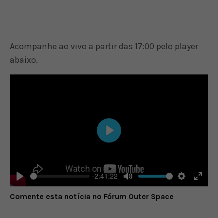
Acompanhe ao vivo a partir das 17:00 pelo player
abaixo.
Play
-2:41:22
Play
Mute
Settings
Enter
Comente esta notícia no Fórum Outer Space
fulls