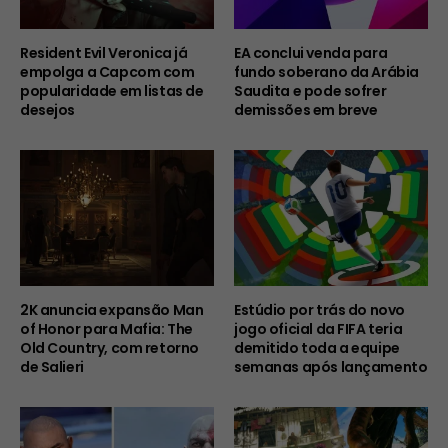
Resident Evil Veronica já
EA conclui venda para
empolga a Capcom com
fundo soberano da Arábia
popularidade em listas de
Saudita e pode sofrer
desejos
demissões em breve
2K anuncia expansão Man
Estúdio por trás do novo
of Honor para Mafia: The
jogo oficial da FIFA teria
Old Country, com retorno
demitido toda a equipe
de Salieri
semanas após lançamento