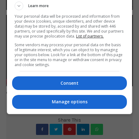
Learn more
Your personal data will be processed and information from
your device (cookies, unique identifiers, and other device
data) may be stored by, accessed by and shared with 446
partners, or used specifically by this site. We and our partners
may use precise geolocation data.
List of partners.
Some vendors may process your personal data on the basis
of legitimate interest, which you can object to by managing
your options below. Look for a link at the bottom of this page
Play
or in the site menu to manage or withdraw consent in privacy
and cookie settings.
-00:37
Consent
Play
Mute
Settings
Enter
Comente esta notícia no Fórum Outer Space
fulls
Manage options
Share This