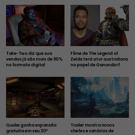
Take-Two diz que sua
Filme de The Legend of
vendas já são mais de 90%
Zelda terá ator australiano
no formato digital
no papel de Ganondorf
Quake ganha expansão
Trailer mostra novos
gratuita em seu 30º
chefes e cenários de