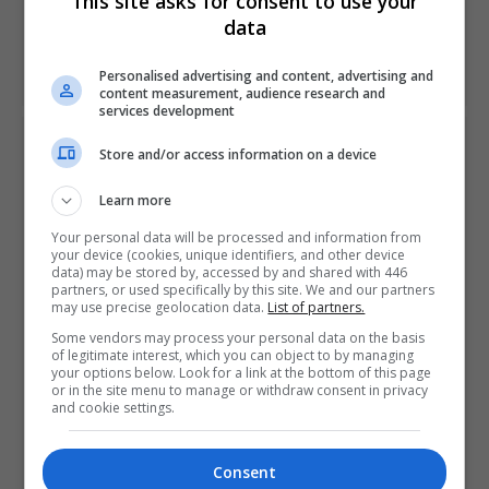
This site asks for consent to use your
data
NEXT ARTICLE
Desenvolvedores não esperam PlayStation 5 para antes
de 2020
Personalised advertising and content, advertising and
content measurement, audience research and
services development
ÚLTIMAS NOTÍCIAS
Store and/or access information on a device
Learn more
Your personal data will be processed and information from
your device (cookies, unique identifiers, and other device
data) may be stored by, accessed by and shared with 446
partners, or used specifically by this site. We and our partners
may use precise geolocation data.
List of partners.
Some vendors may process your personal data on the basis
of legitimate interest, which you can object to by managing
Take-Two diz que sua vendas já são mais
your options below. Look for a link at the bottom of this page
de 90% no formato digital
or in the site menu to manage or withdraw consent in privacy
and cookie settings.
OS
2 DAYS AGO
Consent