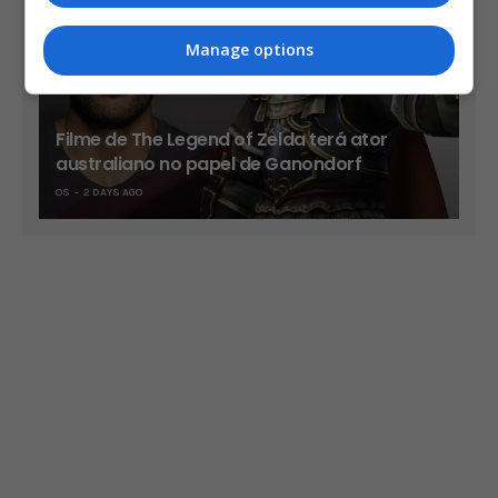
Manage options
Filme de The Legend of Zelda terá ator
australiano no papel de Ganondorf
OS
2 DAYS AGO