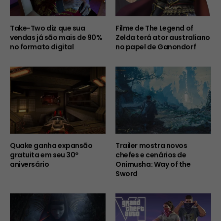
Take-Two diz que sua
Filme de The Legend of
vendas já são mais de 90%
Zelda terá ator australiano
no formato digital
no papel de Ganondorf
Quake ganha expansão
Trailer mostra novos
gratuita em seu 30º
chefes e cenários de
aniversário
Onimusha: Way of the
Sword