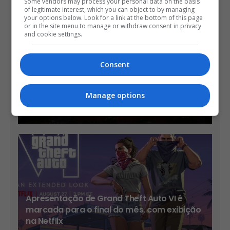
Some vendors may process your personal data on the basis
of legitimate interest, which you can object to by managing
your options below. Look for a link at the bottom of this page
or in the site menu to manage or withdraw consent in privacy
and cookie settings.
Consent
Ubisoft anuncia expansão gratuita Last
Rites para Ghost Recon Wildlands e outras
Manage options
novidades
OS
11 MINS AGO
Apresentação de Grand Theft Auto VI é
marcada para o final do mês, com exibição
na Netflix