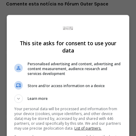
Comente esta notícia no Fórum Outer Space
fulls
Share This
This site asks for consent to use your
data
PREVIOUS ARTICLE
Personalised advertising and content, advertising and
Mod que deixa Grand Theft Auto 5 com visual
content measurement, audience research and
services development
impressionante é lançado
Store and/or access information on a device
NEXT ARTICLE
Learn more
Trailer de lançamento de Gears of War 4 tem todos os
clichês da série
Your personal data will be processed and information from
your device (cookies, unique identifiers, and other device
data) may be stored by, accessed by and shared with 446
partners, or used specifically by this site. We and our partners
ÚLTIMAS NOTÍCIAS
may use precise geolocation data.
List of partners.