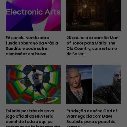
EA conclui venda para
2K anuncia expansão Man
fundo soberano da Arábia
of Honor para Mafia: The
Saudita e pode sofrer
Old Country, com retorno
demissões em breve
de Salieri
Estúdio por trás do novo
Produção da série God of
jogo oficial da FIFA teria
War negocia com Dave
demitido toda a equipe
Bautista para o papel de
semanas após lançamento
Kratos