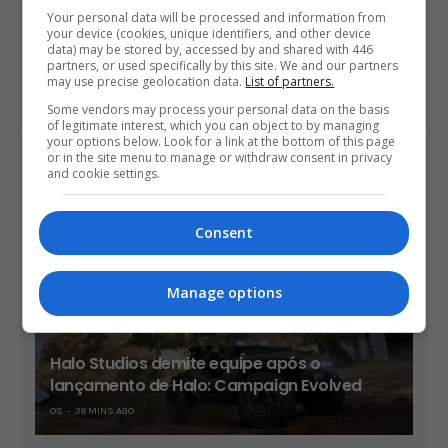
Your personal data will be processed and information from
your device (cookies, unique identifiers, and other device
data) may be stored by, accessed by and shared with 446
NEXT ARTICLE
partners, or used specifically by this site. We and our partners
Remasterizações de Command & Conquer não terão
may use precise geolocation data.
List of partners.
microtransações
Some vendors may process your personal data on the basis
of legitimate interest, which you can object to by managing
your options below. Look for a link at the bottom of this page
or in the site menu to manage or withdraw consent in privacy
ÚLTIMAS NOTÍCIAS
and cookie settings.
Consent
Manage options
Halo Studios demite equipe após o
lançamento de Halo: Campaign Evolved
OS
38 MINS AGO