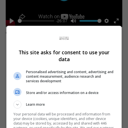
Play
-26:07
Play
Mute
Settings
Enter
Comente esta notícia no Fórum Outer Space
fulls
This site asks for consent to use your
Share This
data
Personalised advertising and content, advertising and
content measurement, audience research and
services development
PREVIOUS ARTICLE
Store and/or access information on a device
Versão para PS4 de Zero Escape: Zero Time Dilemma
aparece na Amazon
Learn more
Your personal data will be processed and information from
NEXT ARTICLE
your device (cookies, unique identifiers, and other device
Sub-Zero será um lutador convidado em Injustice 2
data) may be stored by, accessed by and shared with 446
partners, or used specifically by this site. We and our partners