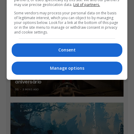
may use precise geolocation data.
List of partners.
Some vendors may process your personal data on the basis
ÚLTIMAS NOTÍCIAS
of legitimate interest, which you can object to by managing
your options below. Look for a link at the bottom of this page
or in the site menu to manage or withdraw consent in privacy
and cookie settings.
Consent
Manage options
Quake ganha expansão gratuita em seu 30º
aniversário
OS
3 MINS AGO