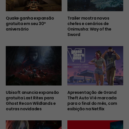
Quake ganha expansão
Trailer mostra novos
gratuita em seu 30º
chefes e cenários de
aniversário
Onimusha: Way of the
Sword
Ubisoft anuncia expansão
Apresentação de Grand
gratuita Last Rites para
Theft Auto VI é marcada
Ghost Recon Wildlands e
para o final do mês, com
outras novidades
exibição na Netflix