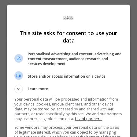
Share This
This site asks for consent to use your
data
PREVIOUS ARTICLE
Bethesda faz piada com semelhança entre Rage 2 e Far
Personalised advertising and content, advertising and
content measurement, audience research and
Cry: New Dawn
services development
Store and/or access information on a device
NEXT ARTICLE
Trailer mostra cenas inéditas de Days Gone para o PS4
Learn more
Your personal data will be processed and information from
your device (cookies, unique identifiers, and other device
ÚLTIMAS NOTÍCIAS
data) may be stored by, accessed by and shared with 446
partners, or used specifically by this site. We and our partners
may use precise geolocation data.
List of partners.
Some vendors may process your personal data on the basis
of legitimate interest, which you can object to by managing