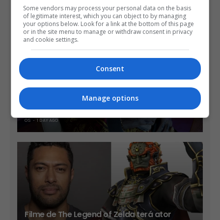
Some vendors may process your personal data on the basis
of legitimate interest, which you can object to by managing
your options below. Look for a link at the bottom of this page
or in the site menu to manage or withdraw consent in privacy
and cookie settings.
Consent
Take-Two diz que sua vendas já são mais
Manage options
de 90% no formato digital
OS
1 DAY AGO
Filme de The Legend of Zelda terá ator