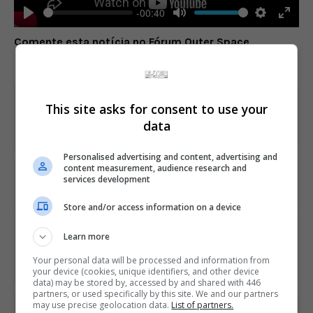
-00:40
Play
Mute
Settings
Enter
Comente esta notícia no Fórum Outer Space
fulls
Share This
This site asks for consent to use your
data
Personalised advertising and content, advertising and
content measurement, audience research and
PREVIOUS ARTICLE
services development
Novo filme de Doom tem primeiro trailer divulgado
Store and/or access information on a device
NEXT ARTICLE
Learn more
Ex-Ubisoft e EA, Jade Raymond é contratada pelo
Google
Your personal data will be processed and information from
your device (cookies, unique identifiers, and other device
data) may be stored by, accessed by and shared with 446
partners, or used specifically by this site. We and our partners
may use precise geolocation data.
List of partners.
ÚLTIMAS NOTÍCIAS