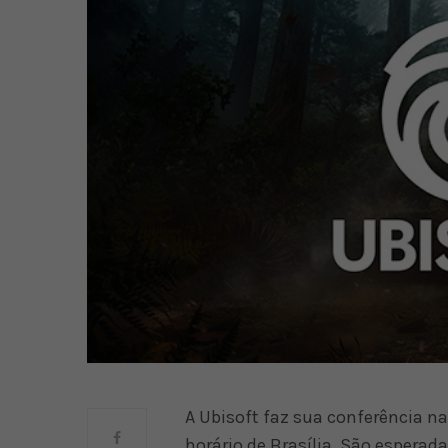
A Ubisoft faz sua conferência na
horário de Brasília. São espera