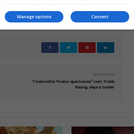
Mute
Settings
Enter
uter Space
fullscree
Manage options
Consent
NEXT ARTICLE
Trials volta "maior que nunca" com Trials
Rising. Veja o trailer