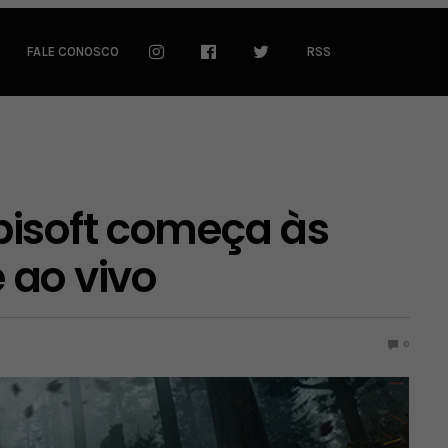
FALE CONOSCO
RSS
bisoft começa às
 ao vivo
0