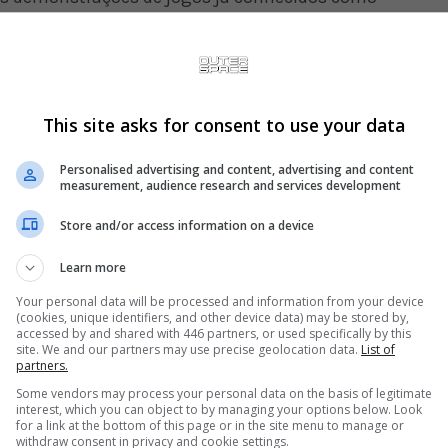
nes e The Division 2, além do trailer e anúncio
ey.
This site asks for consent to use your data
Personalised advertising and content, advertising and content
measurement, audience research and services development
Store and/or access information on a device
Learn more
Play
Your personal data will be processed and information from your device
(cookies, unique identifiers, and other device data) may be stored by,
accessed by and shared with 446 partners, or used specifically by this
site. We and our partners may use precise geolocation data.
List of
partners.
Some vendors may process your personal data on the basis of legitimate
interest, which you can object to by managing your options below. Look
for a link at the bottom of this page or in the site menu to manage or
-2:58:45
withdraw consent in privacy and cookie settings.