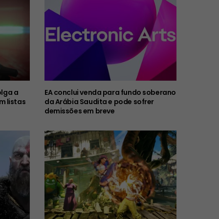
olga a
EA conclui venda para fundo soberano
 listas
da Arábia Saudita e pode sofrer
demissões em breve