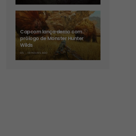
Capcom lança demo com
prólogo de Monster Hunter
Wilds
OS
19 HOURS AGO