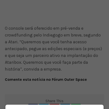
O console será oferecido em pré-venda e
crowdfunding pelo Indiegogo em breve, segundo
a Atari. “Queremos que você tenha acesso
antecipado, pegue as edições especiais (e preços)
e que seja um parceiro ativo na implantação do
Ataribox. Queremos que você faça parte da
história”, convida a empresa.
Comente esta notícia no Fórum Outer Space
Share This