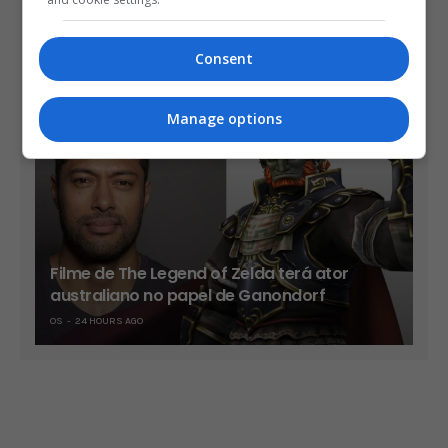
Take-Two diz que sua vendas já são mais
de 90% no formato digital
Consent
OS
22 HOURS AGO
Manage options
Filme de The Legend of Zelda terá ator
australiano no papel de Ganondorf
OS
24 HOURS AGO