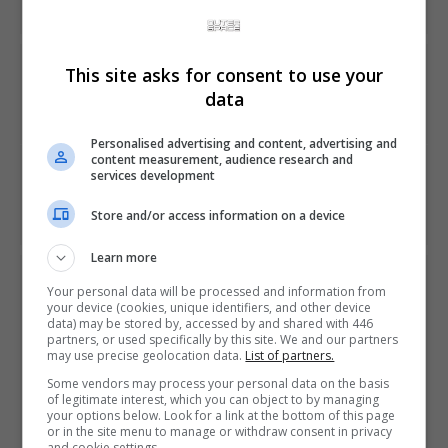
PREVIOUS ARTICLE
This site asks for consent to use your
Ator John Boyega narra novo trailer épico de Star Wars:
data
Battlefront 2
Personalised advertising and content, advertising and
content measurement, audience research and
NEXT ARTICLE
services development
PlayStation Plus dá Metal Gear Solid V de graça em
outubro
Store and/or access information on a device
Learn more
ÚLTIMAS NOTÍCIAS
Your personal data will be processed and information from
your device (cookies, unique identifiers, and other device
data) may be stored by, accessed by and shared with 446
partners, or used specifically by this site. We and our partners
may use precise geolocation data.
List of partners.
Some vendors may process your personal data on the basis
of legitimate interest, which you can object to by managing
your options below. Look for a link at the bottom of this page
or in the site menu to manage or withdraw consent in privacy
and cookie settings.