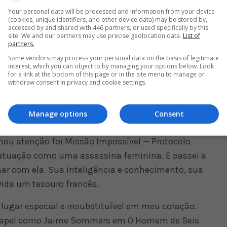
sentam muito bem a jogabilidade real. Alguns
Your personal data will be processed and information from your device
 mas Sam é diferente de todos os heróis que você
(cookies, unique identifiers, and other device data) may be stored by,
accessed by and shared with 446 partners, or used specifically by this
típico geralmente é de alguma elite, ou possui
site. We and our partners may use precise geolocation data.
List of
partners.
não tem nada disso. Ele é um trabalhador — um
Some vendors may process your personal data on the basis of legitimate
 as habilidades típicas de um operário. Isso é algo
interest, which you can object to by managing your options below. Look
for a link at the bottom of this page or in the site menu to manage or
e ao jogar o jogo e controlar Sam. E aqui está
withdraw consent in privacy and cookie settings.
rma de jogar e um herói que nunca foi feito antes.
as. Duas deusas, Lindsay Wagner e Léa Seydoux.
Manage options
Consent
iz francesa de apelo global. Já vi muitos de seus
ou atenção foi Missão Impossível — Protocolo
 atuação como uma assassina feminina. E passei a
har com ela. Sua inteligência e conhecimento, sua
vida um tesouro francês.
 lugar especial e insubstituível em meu coração.
papel como Jaime Sommers em O Homem de Seis