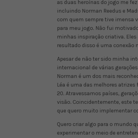
as duas heroínas do jogo me fez 
incluindo Norman Reedus e Mads
com quem sempre tive imensa von
para meu jogo. Não fui motivad
minhas inspiração criativa. Ele
resultado disso é uma conexão m
Apesar de não ter sido minha in
internacional de várias geraçõe
Norman é um dos mais reconheci
Léa é uma das melhores atrizes 
20. Atravessamos países, geraçõ
visão. Coincidentemente, este t
que quero muito implementar co
Quero criar algo para o mundo 
experimentar o meio de entret