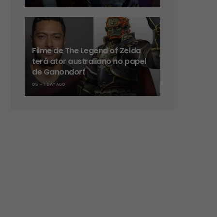
Filme de The Legend of Zelda
terá ator australiano no papel
de Ganondorf
OS
1 DAY AGO