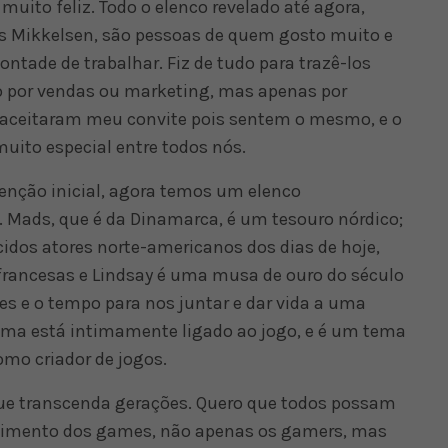
muito feliz. Todo o elenco revelado até agora,
 Mikkelsen, são pessoas de quem gosto muito e
tade de trabalhar. Fiz de tudo para trazê-los
o por vendas ou marketing, mas apenas por
s aceitaram meu convite pois sentem o mesmo, e o
uito especial entre todos nós.
tenção inicial, agora temos um elenco
s. Mads, que é da Dinamarca, é um tesouro nórdico;
dos atores norte-americanos dos dias de hoje,
francesas e Lindsay é uma musa de ouro do século
es e o tempo para nos juntar e dar vida a uma
ema está intimamente ligado ao jogo, e é um tema
mo criador de jogos.
que transcenda gerações. Quero que todos possam
enimento dos games, não apenas os gamers, mas