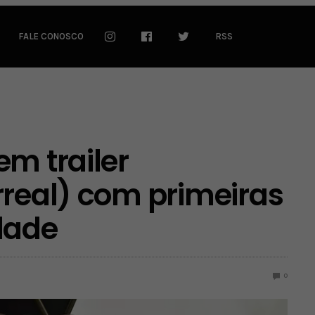
FALE CONOSCO
RSS
em trailer
rreal) com primeiras
dade
0