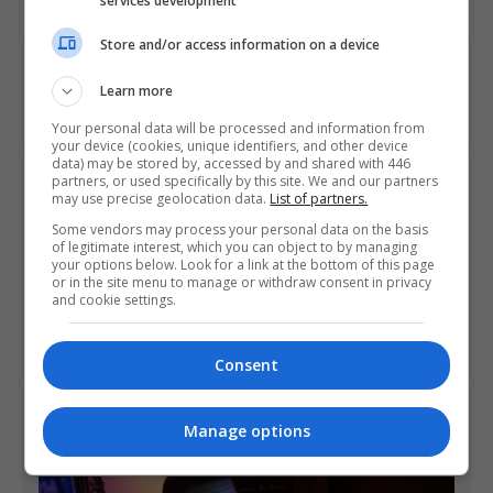
services development
Store and/or access information on a device
Share This
Learn more
Your personal data will be processed and information from
your device (cookies, unique identifiers, and other device
data) may be stored by, accessed by and shared with 446
partners, or used specifically by this site. We and our partners
PREVIOUS ARTICLE
may use precise geolocation data.
List of partners.
Produtor de Resident Evil 7 admite ser fã de PT, mas teve
ideia antes da Konami
Some vendors may process your personal data on the basis
of legitimate interest, which you can object to by managing
your options below. Look for a link at the bottom of this page
or in the site menu to manage or withdraw consent in privacy
NEXT ARTICLE
and cookie settings.
Miyamoto promete "um novo tipo de Mario" na E3 do ano
que vem
Consent
ÚLTIMAS NOTÍCIAS
Manage options