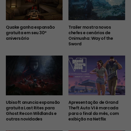
Quake ganha expansão
Trailer mostra novos
gratuita em seu 30º
chefes e cenários de
aniversário
Onimusha: Way of the
Sword
Ubisoft anuncia expansão
Apresentação de Grand
gratuita Last Rites para
Theft Auto VI é marcada
Ghost Recon Wildlands e
para o final do mês, com
outras novidades
exibição na Netflix