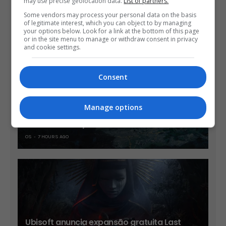
may use precise geolocation data.
List of partners.
ÚLTIMAS NOTÍCIAS
Some vendors may process your personal data on the basis
of legitimate interest, which you can object to by managing
your options below. Look for a link at the bottom of this page
or in the site menu to manage or withdraw consent in privacy
and cookie settings.
Consent
Manage options
Trailer mostra novos chefes e cenários de
Onimusha: Way of the Sword
OS
7 HOURS AGO
Ubisoft anuncia expansão gratuita Last