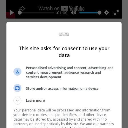
-01:09
Play
Mute
Settings
Enter
Comente esta notícia no Fórum Outer Space
fulls
This site asks for consent to use your
Share This
data
Personalised advertising and content, advertising and
content measurement, audience research and
services development
PREVIOUS ARTICLE
Conferência da Ubisoft na E3 começas às 17h.
Store and/or access information on a device
Acompanhe ao vivo
Learn more
NEXT ARTICLE
Your personal data will be processed and information from
Zombie Army 4: Dead War é anunciado em trailer na E3
your device (cookies, unique identifiers, and other device
data) may be stored by, accessed by and shared with 446
partners, or used specifically by this site. We and our partners