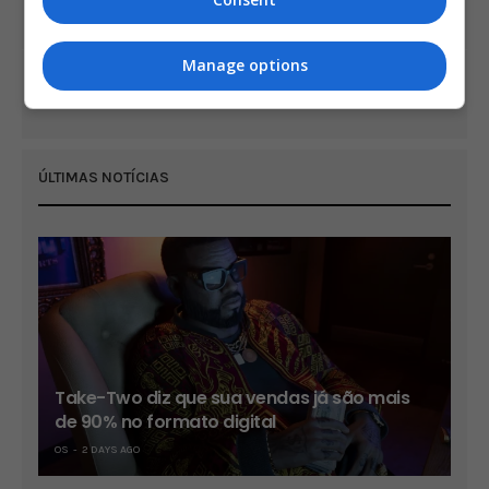
PlayStation 4 chega a 94,2 milhões vendidos
Manage options
NEXT ARTICLE
Filme de Super Mario estreia nos cinemas em 2022
ÚLTIMAS NOTÍCIAS
Take-Two diz que sua vendas já são mais
de 90% no formato digital
OS
2 DAYS AGO