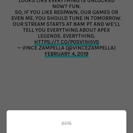
LOOKS LIKE EVERYTHING IS UNLOCKED
NOW? FUN.
SO, IF YOU LIKE RESPAWN, OUR GAMES OR
EVEN ME, YOU SHOULD TUNE IN TOMORROW.
OUR STREAM STARTS AT 8AM PT AND WE’LL
TELL YOU EVERYTHING ABOUT APEX
LEGENDS. EVERYTHING.
HTTPS://T.CO/P0SVI1H5VS
— VINCE ZAMPELLA (@VINCEZAMPELLA)
FEBRUARY 4, 2019