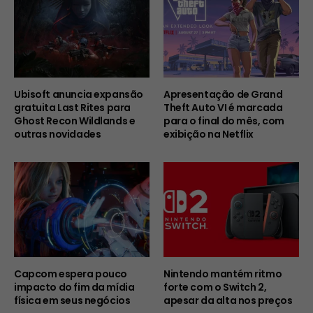
Ubisoft anuncia expansão
Apresentação de Grand
gratuita Last Rites para
Theft Auto VI é marcada
Ghost Recon Wildlands e
para o final do mês, com
outras novidades
exibição na Netflix
Capcom espera pouco
Nintendo mantém ritmo
impacto do fim da mídia
forte com o Switch 2,
física em seus negócios
apesar da alta nos preços