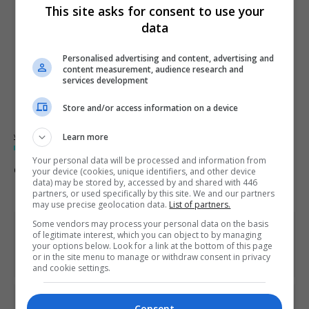
This site asks for consent to use your
data
Personalised advertising and content, advertising and
content measurement, audience research and
services development
Store and/or access information on a device
Learn more
Watch live video from playapex on www.twitch.tv
Your personal data will be processed and information from
Comente esta notícia no Fórum Outer Space
your device (cookies, unique identifiers, and other device
data) may be stored by, accessed by and shared with 446
partners, or used specifically by this site. We and our partners
may use precise geolocation data.
List of partners.
Some vendors may process your personal data on the basis
Share This
of legitimate interest, which you can object to by managing
your options below. Look for a link at the bottom of this page
or in the site menu to manage or withdraw consent in privacy
and cookie settings.
PREVIOUS ARTICLE
Consent