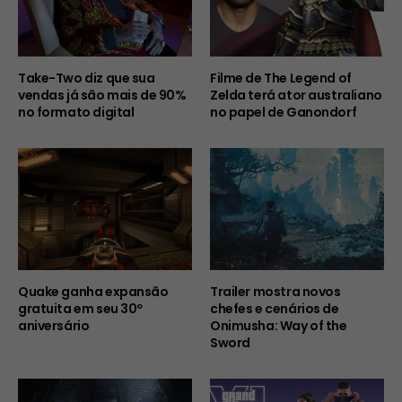
Take-Two diz que sua
Filme de The Legend of
vendas já são mais de 90%
Zelda terá ator australiano
no formato digital
no papel de Ganondorf
Quake ganha expansão
Trailer mostra novos
gratuita em seu 30º
chefes e cenários de
aniversário
Onimusha: Way of the
Sword