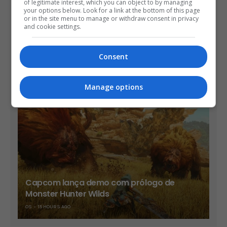
of legitimate interest, which you can object to by managing
your options below. Look for a link at the bottom of this page
or in the site menu to manage or withdraw consent in privacy
and cookie settings.
Consent
Diablo 4 pode sair no Switch 2 em setembro
Manage options
OS
13 HOURS AGO
Capcom lança demo com prólogo de
Monster Hunter Wilds
OS
15 HOURS AGO