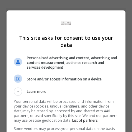
Share This
This site asks for consent to use your
data
PREVIOUS ARTICLE
Estúdio de Titanfall vai revelar novo jogo no estilo Battle
Royale hoje
Personalised advertising and content, advertising and
content measurement, audience research and
services development
NEXT ARTICLE
Store and/or access information on a device
Patente da Sony indica que PlayStation 5 terá
retrocompatibilidade
Learn more
Your personal data will be processed and information from
your device (cookies, unique identifiers, and other device
ÚLTIMAS NOTÍCIAS
data) may be stored by, accessed by and shared with 446
partners, or used specifically by this site. We and our partners
may use precise geolocation data.
List of partners.
Some vendors may process your personal data on the basis