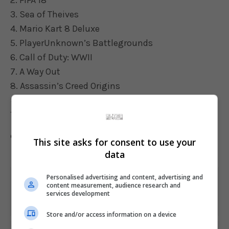
2. FIFA 18
3. Sea of Theives
4. Mario Kart 8 Deluxe
5. PlayerUnknown’s Battlegrounds
6. Call of Duty: WWII
7. A Way Out
8. Assassin’s Creed Origins
9. Forza Motorsport 7
10. Grand Theft Auto V
Comente esta notícia no Fórum Outer Space
This site asks for consent to use your
data
Personalised advertising and content, advertising and
Share This
content measurement, audience research and
services development
Store and/or access information on a device