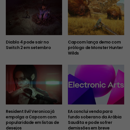
Diablo 4 pode sair no
Capcom lança demo com
Switch 2 em setembro
prólogo de Monster Hunter
Wilds
Resident Evil Veronica já
EA conclui venda para
empolga a Capcom com
fundo soberano da Arábia
popularidade em listas de
Saudita e pode sofrer
desejos
demissões em breve