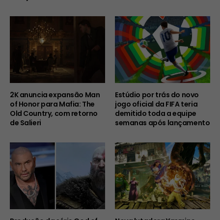
2K anuncia expansão Man
Estúdio por trás do novo
of Honor para Mafia: The
jogo oficial da FIFA teria
Old Country, com retorno
demitido toda a equipe
de Salieri
semanas após lançamento