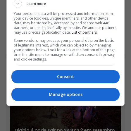
PREVIOUS ARTICLE
Learn more
Novo vídeo de God of War mostra combate com troll e
Your personal data will be processed and information from
exploração
your device (cookies, unique identifiers, and other device
data) may be stored by, accessed by and shared with 446
partners, or used specifically by this site. We and our partners
may use precise geolocation data.
List of partners.
NEXT ARTICLE
Após protestos dos fãs, Square Enix promete restaurar
Some vendors may process your personal data on the basis
gráficos de Chrono Trigger no PC
of legitimate interest, which you can object to by managing
your options below. Look for a link at the bottom of this page
or in the site menu to manage or withdraw consent in privacy
and cookie settings.
ÚLTIMAS NOTÍCIAS
Consent
Manage options
Diablo 4 pode sair no Switch 2 em setembro