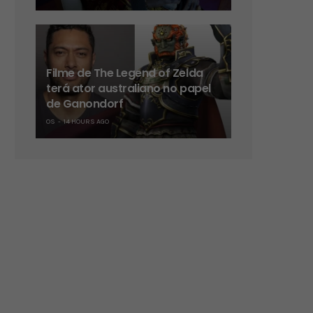
Filme de The Legend of Zelda
terá ator australiano no papel
de Ganondorf
OS
14 HOURS AGO