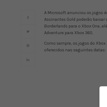
A Microsoft anunciou os jogos 
Assinantes Gold poderão baixar 
Borderlands para o Xbox One, al
Adventure para Xbox 360.
Como sempre, os jogos do Xbox 
oferecidos nas seguintes datas: