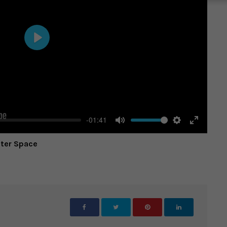
Play
-01:41
Mute
Settings
Enter
uter Space
fullscree