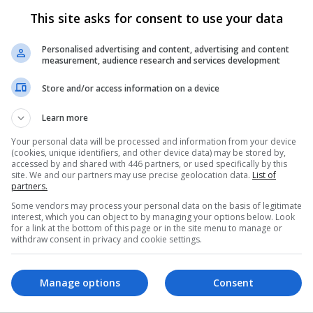
This site asks for consent to use your data
Personalised advertising and content, advertising and content
measurement, audience research and services development
Store and/or access information on a device
 a 30 de novembro no Xbox One
Learn more
14.99): 16 de novembro a 15 de dezembro no Xbox
Your personal data will be processed and information from your device
(cookies, unique identifiers, and other device data) may be stored by,
accessed by and shared with 446 partners, or used specifically by this
site. We and our partners may use precise geolocation data.
List of
º a 15 de novembro no Xbox One e Xbox 360
partners.
Some vendors may process your personal data on the basis of legitimate
16 a 30 de novembro no Xbox One e Xbox 360
interest, which you can object to by managing your options below. Look
for a link at the bottom of this page or in the site menu to manage or
withdraw consent in privacy and cookie settings.
Manage options
Consent