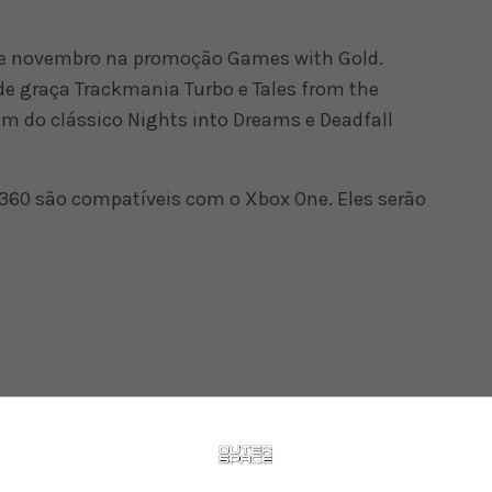
de novembro na promoção Games with Gold.
de graça Trackmania Turbo e Tales from the
ém do clássico Nights into Dreams e Deadfall
360 são compatíveis com o Xbox One. Eles serão