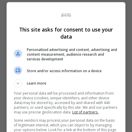
Share This
This site asks for consent to use your
data
PREVIOUS ARTICLE
Microsoft estaria em negociações para comprar estúdio
Personalised advertising and content, advertising and
da rival Sony
content measurement, audience research and
services development
NEXT ARTICLE
Store and/or access information on a device
Epic vai lançar loja para concorrer com a Steam
Learn more
Your personal data will be processed and information from
ÚLTIMAS NOTÍCIAS
your device (cookies, unique identifiers, and other device
data) may be stored by, accessed by and shared with 446
partners, or used specifically by this site. We and our partners
may use precise geolocation data.
List of partners.
Some vendors may process your personal data on the basis
of legitimate interest, which you can object to by managing
your options below. Look for a link at the bottom of this page