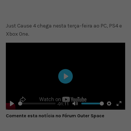
Just Cause 4 chega nesta terça-feira ao PC, PS4 e
Xbox One.
Play
-01:11
Play
Mute
Settings
Enter
Comente esta notícia no Fórum Outer Space
fulls