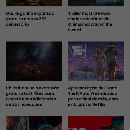
Quake ganha expansão
Trailer mostra novos
gratuita em seu 30º
chefes e cenários de
aniversário
Onimusha: Way of the
Sword
Ubisoft anuncia expansão
Apresentação de Grand
gratuita Last Rites para
Theft Auto VI é marcada
Ghost Recon Wildlands e
para o final do mês, com
outras novidades
exibição na Netflix