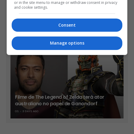
or in the site menu to manage or withdraw consent in privacy
and cookie settings.
Take-Two diz que sua vendas já são mais
Consent
de 90% no formato digital
OS
3 DAYS AGO
Manage options
Filme de The Legend of Zelda terá ator
australiano no papel de Ganondorf
OS
3 DAYS AGO