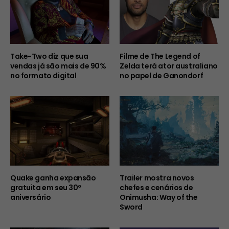
Take-Two diz que sua
Filme de The Legend of
vendas já são mais de 90%
Zelda terá ator australiano
no formato digital
no papel de Ganondorf
Quake ganha expansão
Trailer mostra novos
gratuita em seu 30º
chefes e cenários de
aniversário
Onimusha: Way of the
Sword