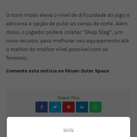
O novo modo eleva o nível de dificuldade do jogo e
adiciona a opção de pular as cenas de corte. Além
disso, o jogador poderá coletar “Skap Slag”, um
novo recurso, para melhorar seu equipamento até
o melhor do melhor nível possível com os
ferreiros.
Comente esta notícia no Fórum Outer Space
Share This
PREVIOUS ARTICLE
Novo trailer de Red Dead Redemption 2 será revelado