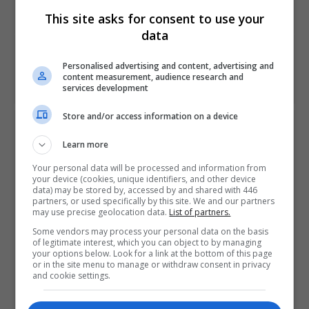
amanhã
This site asks for consent to use your
data
NEXT ARTICLE
Sony anuncia PlayStation 4 Pro translúcido em
Personalised advertising and content, advertising and
content measurement, audience research and
comemoração a 500 milhões de consoles vendidos
services development
Store and/or access information on a device
ÚLTIMAS NOTÍCIAS
Learn more
Your personal data will be processed and information from
your device (cookies, unique identifiers, and other device
data) may be stored by, accessed by and shared with 446
partners, or used specifically by this site. We and our partners
may use precise geolocation data.
List of partners.
Some vendors may process your personal data on the basis
of legitimate interest, which you can object to by managing
your options below. Look for a link at the bottom of this page
or in the site menu to manage or withdraw consent in privacy
Take-Two diz que sua vendas já são mais
and cookie settings.
de 90% no formato digital
OS
2 DAYS AGO