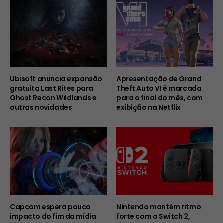
Ubisoft anuncia expansão
Apresentação de Grand
gratuita Last Rites para
Theft Auto VI é marcada
Ghost Recon Wildlands e
para o final do mês, com
outras novidades
exibição na Netflix
Capcom espera pouco
Nintendo mantém ritmo
impacto do fim da mídia
forte com o Switch 2,