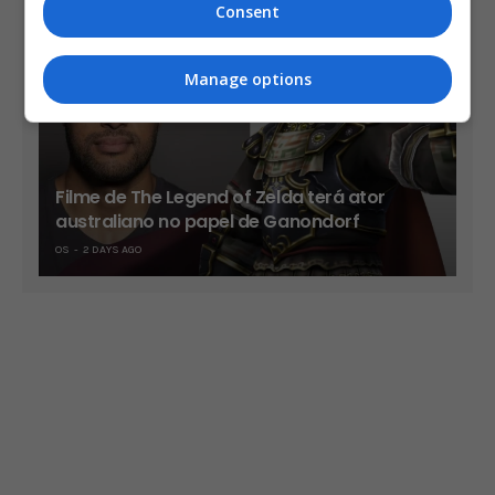
Consent
Manage options
Filme de The Legend of Zelda terá ator
australiano no papel de Ganondorf
OS
2 DAYS AGO