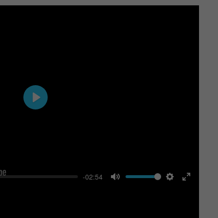
Play
-02:54
Mute
Settings
Enter
fullscree