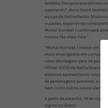
lendária franquia que cativou o
superando”, disse David Haddad,
equipe da NetherRealm Studios c
ousadas, expandindo consistent
Mortal Kombat 1 continuará atr
nossos fãs mais fiéis.”
“Mortal Kombat 1 marca um novo
mais empolgados em compartilha
nova abordagem para os personag
Officer (CCO) da NetherRealm S
estamos apresentando nosso sis
de personagens parceiros, e est
bem como outros novos element
A partir de amanhã, 19 de maio, 
digital no Brasil: