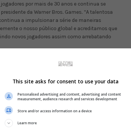
s jogadores por mais de 30 anos e continua se
 presidente da Warner Bros. Games. “A talentosa
ontinua a impulsionar a série de maneiras
emente o nosso público global e acreditamos que
aindo novos jogadores assim como arrebatando
 começo para a franquia, e não poderíamos estar
r com nossos fãs esse enredo original e esta
ens clássicos”, disse Ed Boon, Chief Creative
This site asks for consent to use your data
tudios e co-criador de Mortal Kombat. “Também
tema Kameo Fighter, que introduz um rol único
Personalised advertising and content, advertising and content
amos ansiosos para mostrar em breve esse recurso,
measurement, audience research and services development
os do jogo.”
Store and/or access information on a device
Mortal Kombat 1 estará disponível para pré-reserva
Learn more