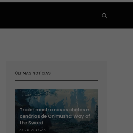
ÚLTIMAS NOTÍCIAS
Trailer mostra novos chefes e
cenários de Onimusha: Way of
the Sword
OS
11 HOURS AGO