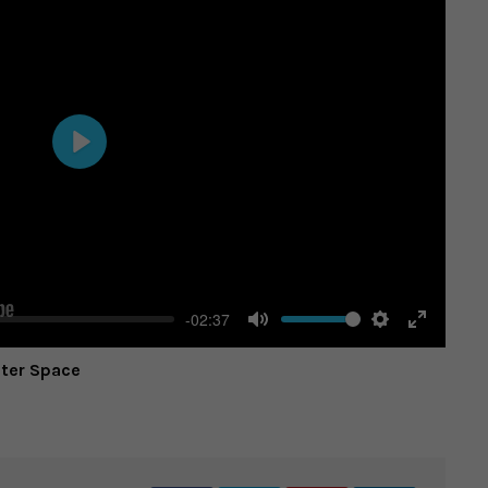
Play
-02:37
Mute
Settings
Enter
uter Space
fullscree