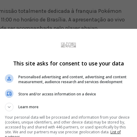
smissão totalmente dedicada à franquia Pokémon
11:00 no horário de Brasília. A apresentação ao vivo
ode ser acompanhada pelo player abaixo.
e oficialmente o próximo título de Pokémon no
jogo para Switch foi anunciado na E3 2017 como um
do disse que o título incluirá muitos novos
This site asks for consent to use your data
 no final do ano.
Personalised advertising and content, advertising and content
measurement, audience research and services development
Store and/or access information on a device
Learn more
Your personal data will be processed and information from your device
(cookies, unique identifiers, and other device data) may be stored by,
accessed by and shared with 446 partners, or used specifically by this
site. We and our partners may use precise geolocation data.
List of
partners.