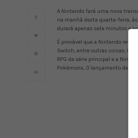
A Nintendo fará uma nova tran
na manhã desta quarta-feira, às 
durará apenas sete minutos e p
É provável que a Nintendo revel
Switch, entre outras coisas. O 
RPG da série principal e a Ninten
Pokémons. O lançamento deve ser