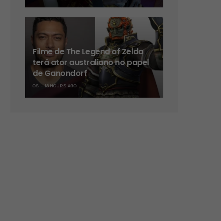
Filme de The Legend of Zelda
terá ator australiano no papel
de Ganondorf
OS
18 HOURS AGO