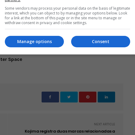
Some vendors may process your personal data on the basis of legitimate
interest, which you can object to by managing your options below. Look
for a link at the bottom of this page or in the site menu to manage or
withdraw consent in privacy and cookie settings.
Manage options
Consent
ch?v=CFues4zhUW4
uter Space
NEXT ARTICLE
Kojima registra duas marcas relacionadas a