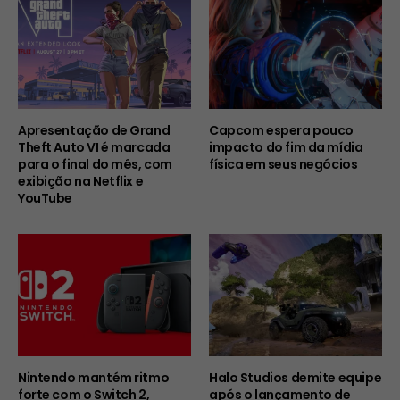
Apresentação de Grand
Capcom espera pouco
Theft Auto VI é marcada
impacto do fim da mídia
para o final do mês, com
física em seus negócios
exibição na Netflix e
YouTube
Nintendo mantém ritmo
Halo Studios demite equipe
forte com o Switch 2,
após o lançamento de