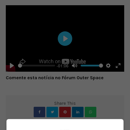
Play
-01:06
Play
Mute
Settings
Enter
Comente esta notícia no Fórum Outer Space
fulls
Share This