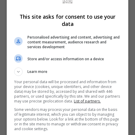
PREVIOUS ARTICLE
Ator japonês famoso por filmes de máfia aparece no
novo trailer de Yakuza 6
This site asks for consent to use your
data
NEXT ARTICLE
Personalised advertising and content, advertising and
Com Wii U no fim, Nintendo tem maior prejuízo em cinco
content measurement, audience research and
anos
services development
Store and/or access information on a device
ÚLTIMAS NOTÍCIAS
Learn more
Your personal data will be processed and information from
your device (cookies, unique identifiers, and other device
data) may be stored by, accessed by and shared with 446
partners, or used specifically by this site. We and our partners
may use precise geolocation data.
List of partners.
Some vendors may process your personal data on the basis
of legitimate interest, which you can object to by managing
your options below. Look for a link at the bottom of this page
Apresentação de Grand Theft Auto VI é
or in the site menu to manage or withdraw consent in privacy
marcada para o final do mês, com exibição
and cookie settings.
na Netflix e YouTube