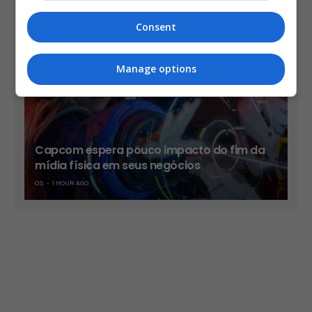
OS
42 MINS AGO
Consent
Manage options
Capcom espera pouco impacto do fim da
mídia física em seus negócios
OS
1 HOUR AGO