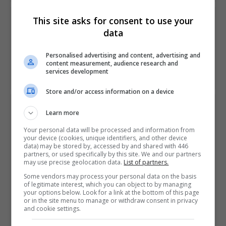
This site asks for consent to use your
PREVIOUS ARTICLE
New Nintendo 3DS é descontinuado em todo o mundo
data
Personalised advertising and content, advertising and
NEXT ARTICLE
content measurement, audience research and
services development
Trailer revela Abigail, o novo lutador de Street Fighter V
Store and/or access information on a device
ÚLTIMAS NOTÍCIAS
Learn more
Your personal data will be processed and information from
your device (cookies, unique identifiers, and other device
data) may be stored by, accessed by and shared with 446
partners, or used specifically by this site. We and our partners
may use precise geolocation data.
List of partners.
Some vendors may process your personal data on the basis
of legitimate interest, which you can object to by managing
your options below. Look for a link at the bottom of this page
or in the site menu to manage or withdraw consent in privacy
Take-Two diz que sua vendas já são mais
and cookie settings.
de 90% no formato digital