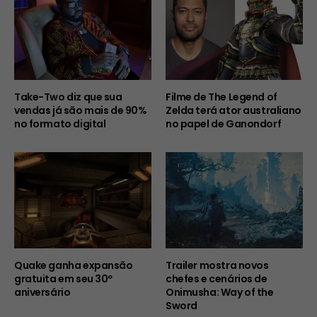
Take-Two diz que sua
Filme de The Legend of
vendas já são mais de 90%
Zelda terá ator australiano
no formato digital
no papel de Ganondorf
Quake ganha expansão
Trailer mostra novos
gratuita em seu 30º
chefes e cenários de
aniversário
Onimusha: Way of the
Sword