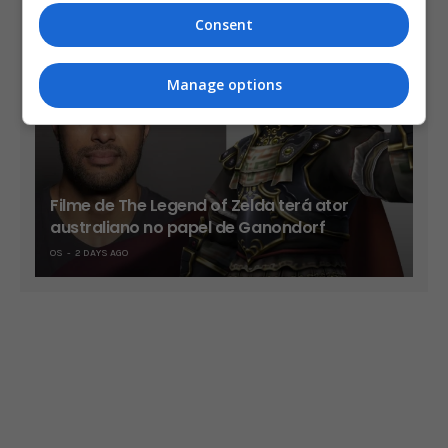
OS
2 DAYS AGO
Consent
Manage options
Filme de The Legend of Zelda terá ator
australiano no papel de Ganondorf
OS
2 DAYS AGO