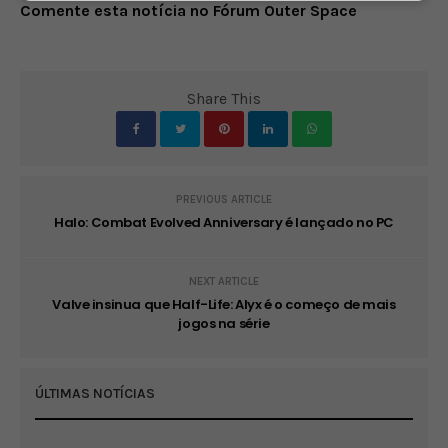
Comente esta notícia no Fórum Outer Space
fulls
Share This
PREVIOUS ARTICLE
Halo: Combat Evolved Anniversary é lançado no PC
NEXT ARTICLE
Valve insinua que Half-Life: Alyx é o começo de mais
jogos na série
ÚLTIMAS NOTÍCIAS