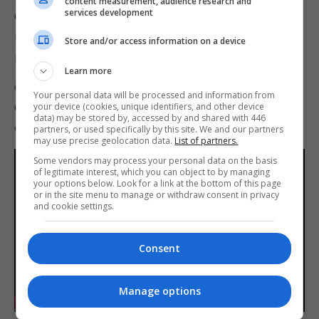
content measurement, audience research and
services development
Corrigido um problema em Find the Toads! que
impediam que os sapos se movessem e/ou
Store and/or access information on a device
pudessem entrar nos portais.
Learn more
Geral:
Your personal data will be processed and information from
Corrigidos vários problemas para melhorar a
your device (cookies, unique identifiers, and other device
data) may be stored by, accessed by and shared with 446
experiência de jogo.
partners, or used specifically by this site. We and our partners
may use precise geolocation data.
List of partners.
Some vendors may process your personal data on the basis
of legitimate interest, which you can object to by managing
your options below. Look for a link at the bottom of this page
or in the site menu to manage or withdraw consent in privacy
and cookie settings.
Play
Consent
Manage options
-01:13
Play
Mute
Settings
Enter