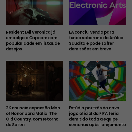
Resident Evil Veronica já
EA conclui venda para
empolga a Capcom com
fundo soberano da Arábia
popularidade em listas de
Saudita e pode sofrer
desejos
demissões em breve
2K anuncia expansão Man
Estúdio por trás do novo
of Honor para Mafia: The
jogo oficial da FIFA teria
Old Country, com retorno
demitido toda a equipe
de Salieri
semanas após lançamento