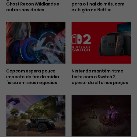
Ghost Recon Wildlands e
para o final do mês, com
outras novidades
exibição na Netflix
Capcom espera pouco
Nintendo mantém ritmo
impacto do fim da mídia
forte com o Switch 2,
física em seus negócios
apesar da alta nos preços