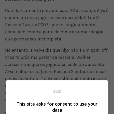
Com lançamento previsto para 23 de março, Alyx é
o primeiro novo jogo da série desde Half Life 2:
Episode Two, de 2007, que foi originalmente
planejado como a parte do meio de uma trilogia
que permanece incompleta.
No entanto, a Valve diz que Alyx não é um spin-off,
mas “a próxima parte” da história. Walker
acrescentou que os jogadores poderão aproveitar
Alyx melhor se jogarem Episode 2 antes de iniciar
a nova aventura. E a Valve está facilitando isso ao
dar os dois primeiros jogos de Half-Life e suas
expansões gratuitamente pela Steam até a
chegada de Alyx.
This site asks for consent to use your
data
A Valve mostrou
10 minutos de jogabilidade de