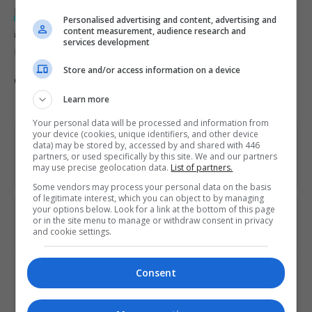
Half-Life: Alyx
na segunda-feira. O novo jogo será
Personalised advertising and content, advertising and
gratuito para donos de um headset Valve Index,
content measurement, audience research and
services development
mas custará US$ 59,99 para os demais.
Store and/or access information on a device
Comente esta notícia no Fórum Outer Space
Learn more
Your personal data will be processed and information from
your device (cookies, unique identifiers, and other device
Share This
data) may be stored by, accessed by and shared with 446
partners, or used specifically by this site. We and our partners
may use precise geolocation data.
List of partners.
Some vendors may process your personal data on the basis
of legitimate interest, which you can object to by managing
your options below. Look for a link at the bottom of this page
PREVIOUS ARTICLE
or in the site menu to manage or withdraw consent in privacy
Primeiro DLC para Luigi's Mansion 3 já está disponível
and cookie settings.
NEXT ARTICLE
Consent
Organizadora da E3 está avaliando cancelamento do
evento