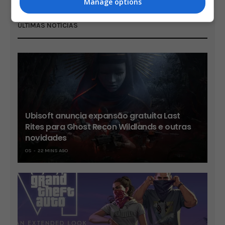
Manage options
ÚLTIMAS NOTÍCIAS
Ubisoft anuncia expansão gratuita Last
Rites para Ghost Recon Wildlands e outras
novidades
OS
22 MINS AGO