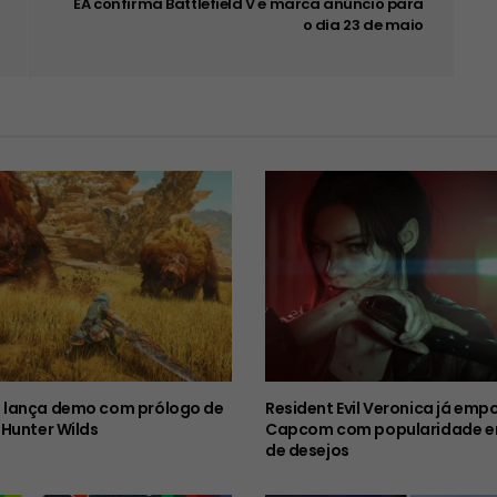
EA confirma Battlefield V e marca anúncio para
o dia 23 de maio
lança demo com prólogo de
Resident Evil Veronica já emp
Hunter Wilds
Capcom com popularidade em
de desejos