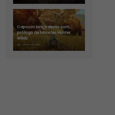
Capcom lança demo com
prólogo de Monster Hunter
Wilds
OS
14 HOURS AGO