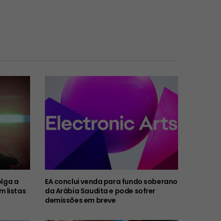
olga a
EA conclui venda para fundo soberano
 listas
da Arábia Saudita e pode sofrer
demissões em breve