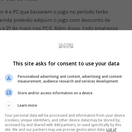
n 4 e PC que baixarem o jogo no período terão
ainda poderão adquirir o jogo com desconto de
 e 21 de maio nos PCS. Além disso, todo progresso
será mantido.
This site asks for consent to use your data
Personalised advertising and content, advertising and content
measurement, audience research and services development
Store and/or access information on a device
Learn more
Your personal data will be processed and information from your device
(cookies, unique identifiers, and other device data) may be stored by,
accessed by and shared with 446 partners, or used specifically by this
site. We and our partners may use precise geolocation data.
List of