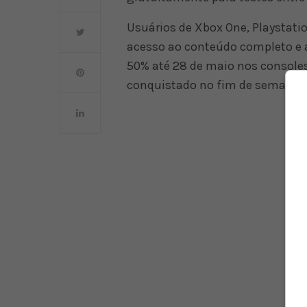
Usuários de Xbox One, Playstatio
acesso ao conteúdo completo e 
50% até 28 de maio nos consoles
conquistado no fim de semana 