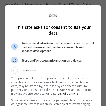
com Goat Simulator do que Grand Theft Auto,
apesar de algumas mecânicas moderadamente
divertidas”, diz o primeiro, que deu a nota 4/10.
This site asks for consent to use your
“Pouco ambicioso, datado e terrivelmente sem
data
polimento, apenas os fãs da série ansiosos por
uma jogabilidade mais clássica dos Saints
Personalised advertising and content, advertising and
content measurement, audience research and
precisam se inscrever”, decidiu o WellPlayed em
services development
seu 5/10.
Store and/or access information on a device
Mas mesmo tendo desagradado a maioria, o novo
Learn more
Saints Row ainda conquistou alguns fãs. O mais
entusiasmado, por enquanto, é o site Game
Your personal data will be processed and information from
your device (cookies, unique identifiers, and other device
Nexus, que deu a nota 95/100 e escreveu que o
data) may be stored by, accessed by and shared with 446
partners, or used specifically by this site. We and our partners
jogo é um exemplo de como se faz um “reboot”.
may use precise geolocation data.
List of partners.
Some vendors may process your personal data on the basis
“A aposta da Volition para redefinir e redefinir
of legitimate interest, which you can object to by managing