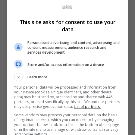
PREVIOUS ARTICLE
This site asks for consent to use your
Sony mostra Everybody's Golf VR, Sekiro e outros
data
lançamentos do PS4 em evento no Japão
Personalised advertising and content, advertising and
content measurement, audience research and
NEXT ARTICLE
services development
Professor Layton and the Curious Village será lançado
para iOS no ocidente
Store and/or access information on a device
Learn more
ÚLTIMAS NOTÍCIAS
Your personal data will be processed and information from
your device (cookies, unique identifiers, and other device
data) may be stored by, accessed by and shared with 446
partners, or used specifically by this site. We and our partners
may use precise geolocation data.
List of partners.
Some vendors may process your personal data on the basis
of legitimate interest, which you can object to by managing
your options below. Look for a link at the bottom of this page
or in the site menu to manage or withdraw consent in privacy
and cookie settings.