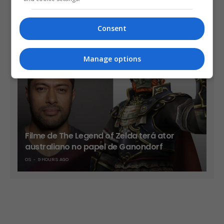
Take-Two diz que sua vendas já são mais
de 90% no formato digital
Consent
OS
8 HOURS AGO
Manage options
Filme de The Legend of Zelda terá ator
australiano no papel de Ganondorf
OS
9 HOURS AGO