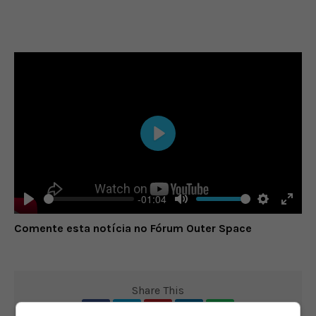
Play
-01:04
Play
Mute
Settings
Enter
Comente esta notícia no Fórum Outer Space
fulls
Share This